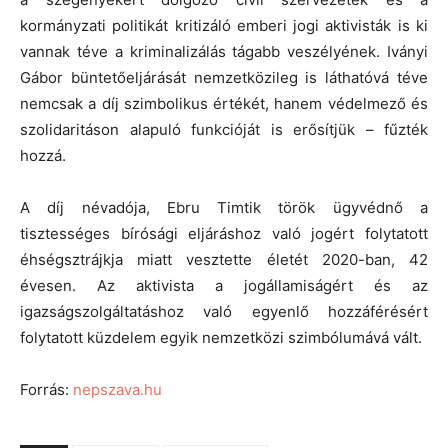
kormányzati politikát kritizáló emberi jogi aktivisták is ki
vannak téve a kriminalizálás tágabb veszélyének. Iványi
Gábor büntetőeljárását nemzetközileg is láthatóvá téve
nemcsak a díj szimbolikus értékét, hanem védelmező és
szolidaritáson alapuló funkcióját is erősítjük – fűzték
hozzá.
A díj névadója, Ebru Timtik török ügyvédnő a
tisztességes bírósági eljáráshoz való jogért folytatott
éhségsztrájkja miatt vesztette életét 2020-ban, 42
évesen. Az aktivista a jogállamiságért és az
igazságszolgáltatáshoz való egyenlő hozzáférésért
folytatott küzdelem egyik nemzetközi szimbólumává vált.
Forrás:
nepszava.hu