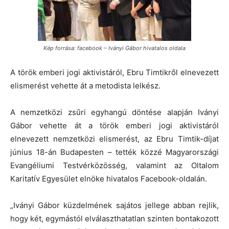
Kép forrása: facebook – Iványi Gábor hivatalos oldala
A török emberi jogi aktivistáról, Ebru Timtikről elnevezett
elismerést vehette át a metodista lelkész.
A nemzetközi zsűri egyhangú döntése alapján Iványi
Gábor vehette át a török emberi jogi aktivistáról
elnevezett nemzetközi elismerést, az Ebru Timtik-díjat
június 18-án Budapesten – tették közzé Magyarországi
Evangéliumi Testvérközösség, valamint az Oltalom
Karitatív Egyesület elnöke hivatalos Facebook-oldalán.
„Iványi Gábor küzdelmének sajátos jellege abban rejlik,
hogy két, egymástól elválaszthatatlan szinten bontakozott