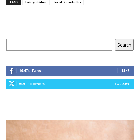
TAGS
Iványi Gábor
török kitüntetés
Keresés
Search
16,474
Fans
LIKE
639
Followers
FOLLOW