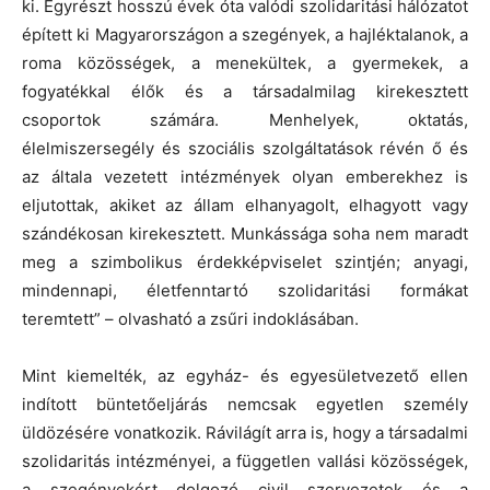
ki. Egyrészt hosszú évek óta valódi szolidaritási hálózatot
épített ki Magyarországon a szegények, a hajléktalanok, a
roma közösségek, a menekültek, a gyermekek, a
fogyatékkal élők és a társadalmilag kirekesztett
csoportok számára. Menhelyek, oktatás,
élelmiszersegély és szociális szolgáltatások révén ő és
az általa vezetett intézmények olyan emberekhez is
eljutottak, akiket az állam elhanyagolt, elhagyott vagy
szándékosan kirekesztett. Munkássága soha nem maradt
meg a szimbolikus érdekképviselet szintjén; anyagi,
mindennapi, életfenntartó szolidaritási formákat
teremtett” – olvasható a zsűri indoklásában.
Mint kiemelték, az egyház- és egyesületvezető ellen
indított büntetőeljárás nemcsak egyetlen személy
üldözésére vonatkozik. Rávilágít arra is, hogy a társadalmi
szolidaritás intézményei, a független vallási közösségek,
a szegényekért dolgozó civil szervezetek és a