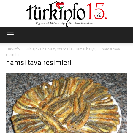
Türkinfo
Türkinfo
Sült ajóka hal vagy szardella (Hamsi balığı)
hamsi tava
resimleri
hamsi tava resimleri