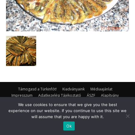
Támogasd a Türkinfót!
Kiadványaink
Médiaajánlat
Impresszum
Adatkezelési Tájékoztató
ÁSZF
Alapítvány
Rólunk
Kapcsolat
We use cookies to ensure that we give you the best
experience on our website. If you continue to use this site we
© Turkinfo.hu 2020
will assume that you are happy with it.
Ok