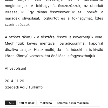
meglocsoljuk. A fokhagymát összezúzzuk, az uborkát
lereszeljük. Egy tálban összekeverjük az uborkát, a
maradék olívaolajat, joghurtot és a fokhagymát. Ízlés
szerint sózzuk.
A szószt ráöntjük a tésztára, össze is keverhetjük vele.
Meghintjük kevés mentával, paradicsommal, kaporral
díszítve tálaljuk. Halak mellé, de más húsokhoz is kiváló
köret. Könnyű vacsoraként önállóan is fogyaszthatjuk.
Afiyet olsun!
2014-11-29
Szegedi Ági / Türkinfo
TAGS
főtt tészták
makarna
salatalik soslu makarna