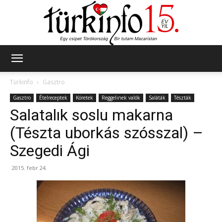
Türkinfo
Türkinfo
Gasztro
Gasztro
Ételreceptek
Köretek
Reggelinek valók
Saláták
Tészták
Salatalık soslu makarna
(Tészta uborkás szósszal) –
Szegedi Ági
2015. febr 24.