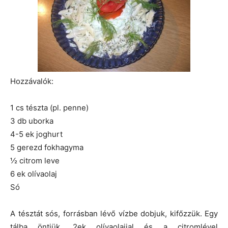
Hozzávalók:
1 cs tészta (pl. penne)
3 db uborka
4-5 ek joghurt
5 gerezd fokhagyma
½ citrom leve
6 ek olívaolaj
Só
A tésztát sós, forrásban lévő vízbe dobjuk, kifőzzük. Egy
tálba öntjük, 2ek olívaolajjal és a citromlével