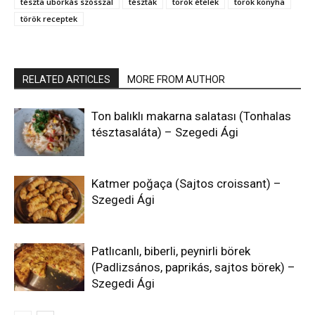
tészta uborkás szósszal
tészták
török ételek
török konyha
török receptek
RELATED ARTICLES
MORE FROM AUTHOR
Ton balıklı makarna salatası (Tonhalas
tésztasaláta) – Szegedi Ági
Katmer poğaça (Sajtos croissant) –
Szegedi Ági
Patlıcanlı, biberli, peynirli börek
(Padlizsános, paprikás, sajtos börek) –
Szegedi Ági