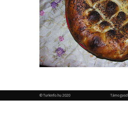
© Turkinfo.hu 2020
Támogasd a