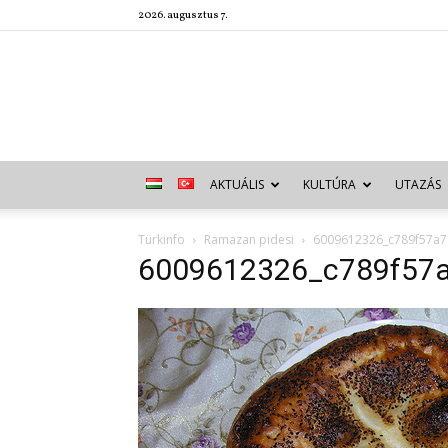
2026. augusztus 7.
AKTUÁLIS
KULTÚRA
UTAZÁS
Türkinfo
Ramazan pidesi
6009612326_c789f57a7
6009612326_c789f57