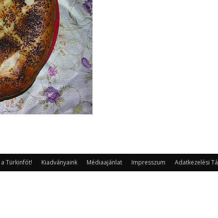
 Türkinfót!
Kiadványaink
Médiaajánlat
Impresszum
Adatkezelési Tá