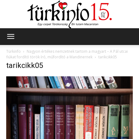
Türkinfo
Türkinfo
Nagyon értékes nemzetnek tartom a magyart – A Pál utcai
fiúkat fordító török író, műfordító a Mandinernek
tarikcikk05
tarikcikk05