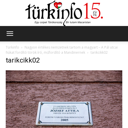
Türkinfo
Türkinfo
Nagyon értékes nemzetnek tartom a magyart – A Pál utcai
fiúkat fordító török író, műfordító a Mandinernek
tarikcikk02
tarikcikk02