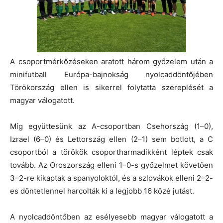
A csoportmérkőzéseken aratott három győzelem után a
minifutball Európa-bajnokság nyolcaddöntőjében
Törökország ellen is sikerrel folytatta szereplését a
magyar válogatott.
Míg együttesünk az A-csoportban Csehország (1–0),
Izrael (6–0) és Lettország ellen (2–1) sem botlott, a C
csoportból a törökök csoportharmadikként léptek csak
tovább. Az Oroszország elleni 1–0-s győzelmet követően
3–2-re kikaptak a spanyoloktól, és a szlovákok elleni 2–2-
es döntetlennel harcolták ki a legjobb 16 közé jutást.
A nyolcaddöntőben az esélyesebb magyar válogatott a