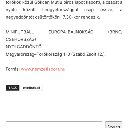
törökök közül Gökcen Mutlu piros lapot kapott), a csapat a
nyolc között Lengyelországgal csap össze, a
negyeddöntőt csütörtökön 17.30-kor rendezik.
MINIFUTBALL EURÓPA-BAJNOKSÁG (BRNO,
CSEHORSZÁG)
NYOLCADDÖNTŐ
Magyarország–Törökország 1–0 (Szabó Zsolt 12.).
Forrás:
www.nemzetisport.hu
TAGS
minifutball
Keresés
Search