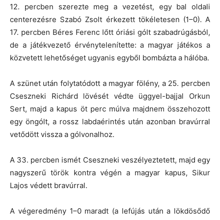
12. percben szerezte meg a vezetést, egy bal oldali
centerezésre Szabó Zsolt érkezett tökéletesen (1–0). A
17. percben Béres Ferenc lőtt óriási gólt szabadrúgásból,
de a játékvezető érvénytelenítette: a magyar játékos a
közvetett lehetőséget ugyanis egyből bombázta a hálóba.
A szünet után folytatódott a magyar fölény, a 25. percben
Cseszneki Richárd lövését védte üggyel-bajjal Orkun
Sert, majd a kapus öt perc múlva majdnem összehozott
egy öngólt, a rossz labdaérintés után azonban bravúrral
vetődött vissza a gólvonalhoz.
A 33. percben ismét Cseszneki veszélyeztetett, majd egy
nagyszerű török kontra végén a magyar kapus, Sikur
Lajos védett bravúrral.
A végeredmény 1–0 maradt (a lefújás után a lökdösődő