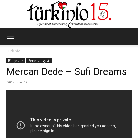
Türkinfo
Türkinfo
Böngészde
Zenei válogatás
Mercan Dede – Sufi Dreams
2014. nov 12.