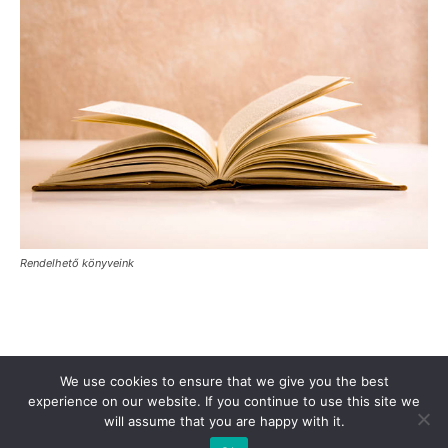
Rendelhető könyveink
Támogasd a Türkinfót!
Kiadványaink
Médiaajánlat
We use cookies to ensure that we give you the best
experience on our website. If you continue to use this site we
Impresszum
Adatkezelési Tájékoztató
ÁSZF
Alapítvány
will assume that you are happy with it.
Rólunk
Kapcsolat