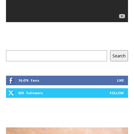
Keresés
Search
16,474
Fans
LIKE
639
Followers
FOLLOW