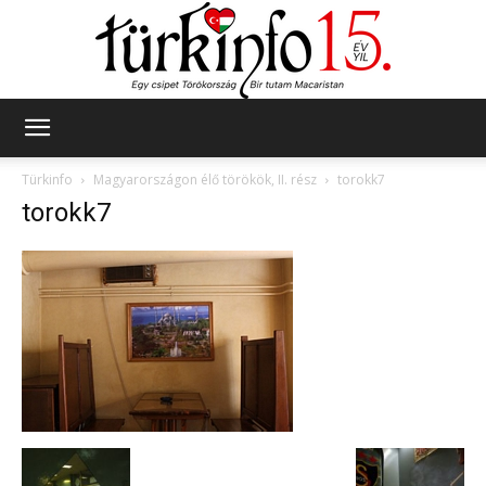
Türkinfo
Türkinfo
Magyarországon élő törökök, II. rész
torokk7
torokk7