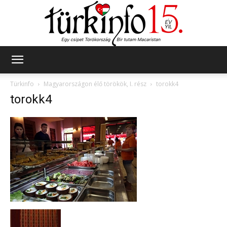
Türkinfo
Türkinfo
Magyarországon élő törökök, I. rész
torokk4
torokk4