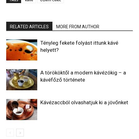
RELATED ARTICLES
MORE FROM AUTHOR
Tényleg fekete folyást ittunk kávé
helyett?
A törököktől a modern kávézókig – a
kávéfőző története
Kávézaccból olvashatjuk ki a jövőnket