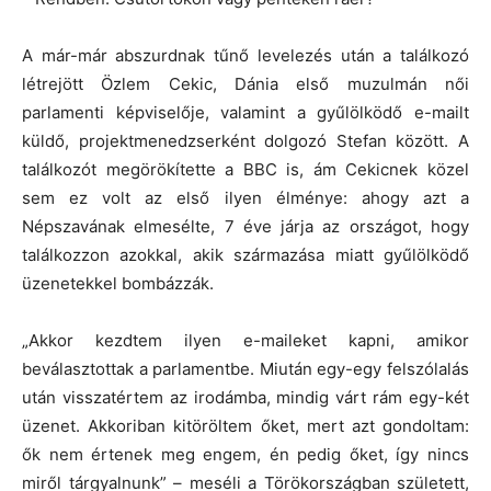
A már-már abszurdnak tűnő levelezés után a találkozó
létrejött Özlem Cekic, Dánia első muzulmán női
parlamenti képviselője, valamint a gyűlölködő e-mailt
küldő, projektmenedzserként dolgozó Stefan között. A
találkozót megörökítette a BBC is, ám Cekicnek közel
sem ez volt az első ilyen élménye: ahogy azt a
Népszavának elmesélte, 7 éve járja az országot, hogy
találkozzon azokkal, akik származása miatt gyűlölködő
üzenetekkel bombázzák.
„Akkor kezdtem ilyen e-maileket kapni, amikor
beválasztottak a parlamentbe. Miután egy-egy felszólalás
után visszatértem az irodámba, mindig várt rám egy-két
üzenet. Akkoriban kitöröltem őket, mert azt gondoltam:
ők nem értenek meg engem, én pedig őket, így nincs
miről tárgyalnunk” – meséli a Törökországban született,