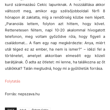
kurd származású Cekic lapunknak. A hozzáállása akkor
változott meg, amikor egy szélsőjobboldali férfi 8
hónapon át zaklatta, míg a rendőrség közbe nem lépett.
„Paranoiás lettem, folyton azt hittem, hogy követ.
Rettenetesen féltem, napi 10-20 akalommal hívogatott
telefonon, meg voltam győződve róla, hogy figyeli a
családomat… A fiam egy nap megkérdezte: Anya, miért
utál téged ez az ember, ha nem is ismer?” – idézi fel a
történetet, amelyet akkoriban elmesélt egy közeli
barátjának. Ő adta az ötletet: mi lenne, ha találkozna az őt
utálókkal? Talán megtudná, hogy mi a gyűlöletük forrása.
Folytatás
Forrás: nepszava.hu
TAGS
kávé
Özlem Cekic