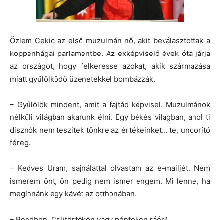
Özlem Cekic az első muzulmán nő, akit beválasztottak a
koppenhágai parlamentbe. Az exképviselő évek óta járja
az országot, hogy felkeresse azokat, akik származása
miatt gyűlölködő üzenetekkel bombázzák.
– Gyűlölök mindent, amit a fajtád képvisel. Muzulmánok
nélküli világban akarunk élni. Egy békés világban, ahol ti
disznók nem teszitek tönkre az értékeinket… te, undorító
féreg.
– Kedves Uram, sajnálattal olvastam az e-mailjét. Nem
ismerem önt, ön pedig nem ismer engem. Mi lenne, ha
meginnánk egy kávét az otthonában.
– Rendben. Csütörtökön vagy pénteken ráér?