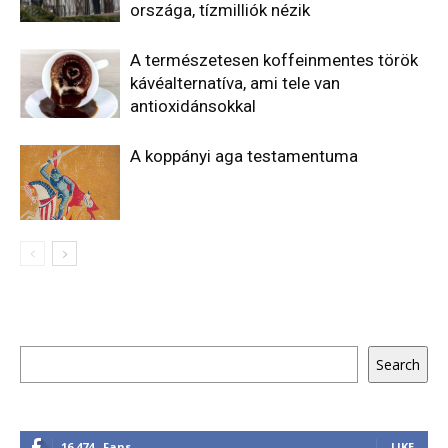
országa, tízmilliók nézik
A természetesen koffeinmentes török
kávéalternatíva, ami tele van
antioxidánsokkal
A koppányi aga testamentuma
Keresés
Search
16,474
Fans
LIKE