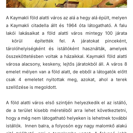
A Kaymakli föld alatti város az alá a hegy alá épült, melyen
a Kaymakli citadella állt és 1964 óta látogatható. A falu
lakói lakásaikat a föld alatti város mintegy 100 járata
körül építették fel. A járatokat pinceként,
tárolóhelyiségként és istállóként használták, amelyek
összeköttetésben voltak a házaikkal. Kaymakli föld alatti
városa alacsony, keskeny, lejtős járatokból áll. A város 8
emelet mélyen van a föld alatt, de ebből a látogatók előtt
csak 4 emeletet nyitottak meg, azokat, ahol a terek
szellőzése is megoldott.
A föld alatti város első szintjén helyezkedik el az istálló,
de a terület kisebb méretéből arra lehet következtetni,
hogy a még nem látogatható helyeken is lehetnek további
istállók. Innen balra, a folyosón egy nagy malomkő alakú