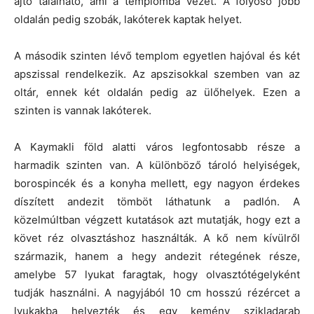
ajtó található, ami a templomba vezet. A folyosó jobb
oldalán pedig szobák, lakóterek kaptak helyet.
A második szinten lévő templom egyetlen hajóval és két
apszissal rendelkezik. Az apszisokkal szemben van az
oltár, ennek két oldalán pedig az ülőhelyek. Ezen a
szinten is vannak lakóterek.
A Kaymakli föld alatti város legfontosabb része a
harmadik szinten van. A különböző tároló helyiségek,
borospincék és a konyha mellett, egy nagyon érdekes
díszített andezit tömböt láthatunk a padlón. A
közelmúltban végzett kutatások azt mutatják, hogy ezt a
követ réz olvasztáshoz használták. A kő nem kívülről
származik, hanem a hegy andezit rétegének része,
amelybe 57 lyukat faragtak, hogy olvasztótégelyként
tudják használni. A nagyjából 10 cm hosszú rézércet a
lyukakba helyezték és egy kemény szikladarab