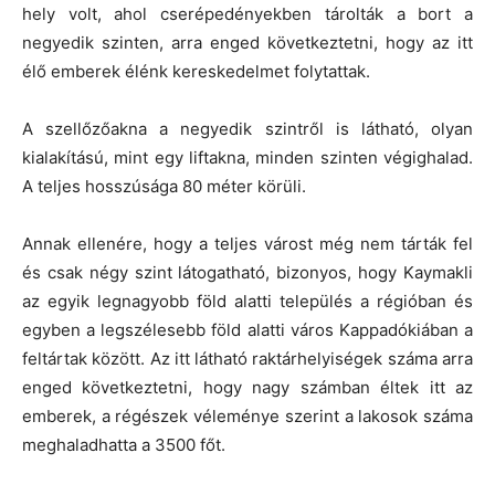
hely volt, ahol cserépedényekben tárolták a bort a
negyedik szinten, arra enged következtetni, hogy az itt
élő emberek élénk kereskedelmet folytattak.
A szellőzőakna a negyedik szintről is látható, olyan
kialakítású, mint egy liftakna, minden szinten végighalad.
A teljes hosszúsága 80 méter körüli.
Annak ellenére, hogy a teljes várost még nem tárták fel
és csak négy szint látogatható, bizonyos, hogy Kaymakli
az egyik legnagyobb föld alatti település a régióban és
egyben a legszélesebb föld alatti város Kappadókiában a
feltártak között. Az itt látható raktárhelyiségek száma arra
enged következtetni, hogy nagy számban éltek itt az
emberek, a régészek véleménye szerint a lakosok száma
meghaladhatta a 3500 főt.