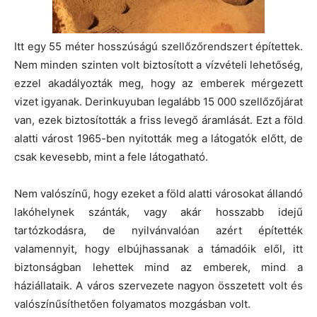
Itt egy 55 méter hosszúságú szellőzőrendszert építettek.
Nem minden szinten volt biztosított a vízvételi lehetőség,
ezzel akadályozták meg, hogy az emberek mérgezett
vizet igyanak. Derinkuyuban legalább 15 000 szellőzőjárat
van, ezek biztosították a friss levegő áramlását. Ezt a föld
alatti várost 1965-ben nyitották meg a látogatók előtt, de
csak kevesebb, mint a fele látogatható.
Nem valószínű, hogy ezeket a föld alatti városokat állandó
lakóhelynek szánták, vagy akár hosszabb idejű
tartózkodásra, de nyilvánvalóan azért építették
valamennyit, hogy elbújhassanak a támadóik elől, itt
biztonságban lehettek mind az emberek, mind a
háziállataik. A város szervezete nagyon összetett volt és
valószínűsíthetően folyamatos mozgásban volt.