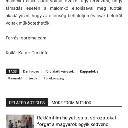
malomkő alakú ajtók voltak. Ezeket úgy tervezték, hogy
támadás esetén a malomkő eltolásával meg tudták
akadályozni, hogy az ellenség behatoljon és csak belülről
voltak működtethetők.
Forrás: goreme.com
Kollár Kata – Türkinfo
TAGS
Derinkuyu
föld alatti városok
Kappadokia
Kaymakli
török
Törökország
RELATED ARTICLES
MORE FROM AUTHOR
Reklámfilm helyett saját sorozatokat
forgat a magyarok egyik kedvenc