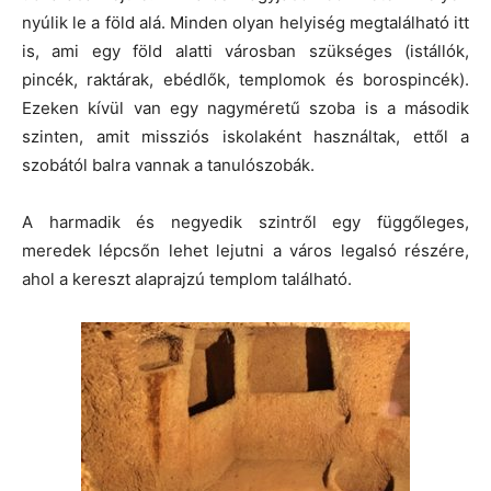
nyúlik le a föld alá. Minden olyan helyiség megtalálható itt
is, ami egy föld alatti városban szükséges (istállók,
pincék, raktárak, ebédlők, templomok és borospincék).
Ezeken kívül van egy nagyméretű szoba is a második
szinten, amit missziós iskolaként használtak, ettől a
szobától balra vannak a tanulószobák.
A harmadik és negyedik szintről egy függőleges,
meredek lépcsőn lehet lejutni a város legalsó részére,
ahol a kereszt alaprajzú templom található.