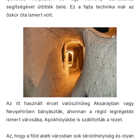
segítségével ütötték bele. Ez a fajta technika már az
őskor óta ismert volt.
Az itt használt ércet valószínűleg Aksarayban vagy
Nevşehirben bányászták, ahonnan a régió legrégebbi
ismert városába, Aşılıkhöyükbe is szállították a rezet.
Az, hogy a föld alatti városban sok tárolóhelyiség és olyan