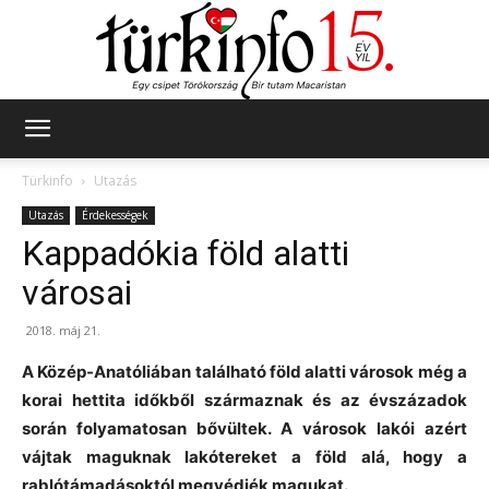
Türkinfo
Türkinfo
Utazás
Utazás
Érdekességek
Kappadókia föld alatti
városai
2018. máj 21.
A Közép-Anatóliában található föld alatti városok még a
korai hettita időkből származnak és az évszázadok
során folyamatosan bővültek. A városok lakói azért
vájtak maguknak lakótereket a föld alá, hogy a
rablótámadásoktól megvédjék magukat.