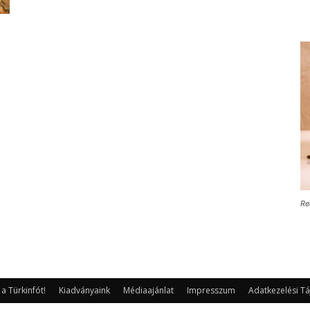
Re
 Türkinfót!
Kiadványaink
Médiaajánlat
Impresszum
Adatkezelési Tá