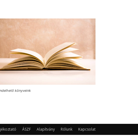
ndelhető könyveink
jékoztató
ÁSZF
Alapítvány
Rólunk
Kapcsolat