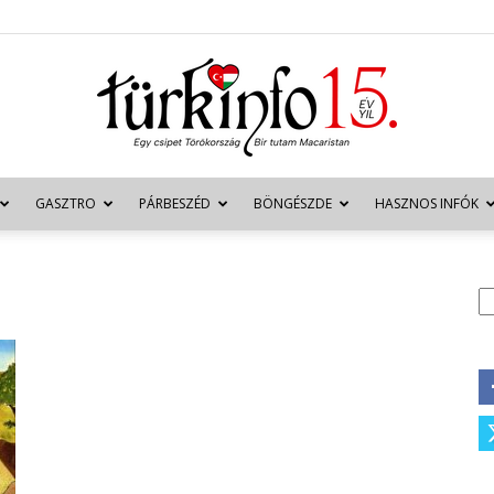
GASZTRO
PÁRBESZÉD
BÖNGÉSZDE
HASZNOS INFÓK
Türkinfo
K