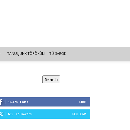
TANULJUNK TÖRÖKÜL!
TŰ-SAROK
eresés
Search
16,474
Fans
LIKE
639
Followers
FOLLOW