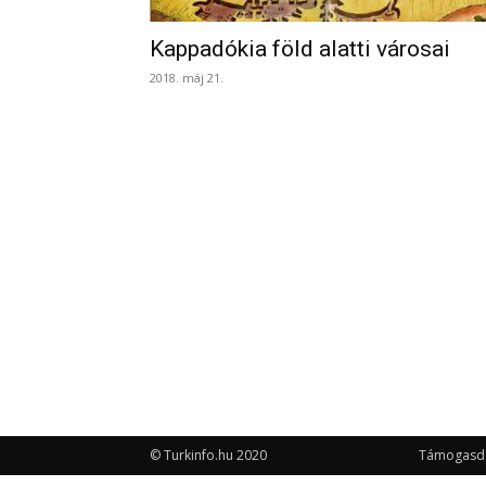
Kappadókia föld alatti városai
2018. máj 21.
© Turkinfo.hu 2020
Támogasd a