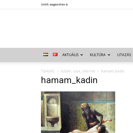
2026. augusztus 9.
AKTUÁLIS
KULTÚRA
UTAZÁS
Türkinfo
Iszlám, szex, internet
hamam_kadin
hamam_kadin