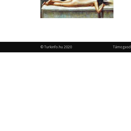
© Turkinfo.hu 2020
Támogasd a