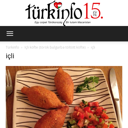
Türkinfo
Türkinfo
Içli köfte (török bulgurba töltött köfte)
içli
içli