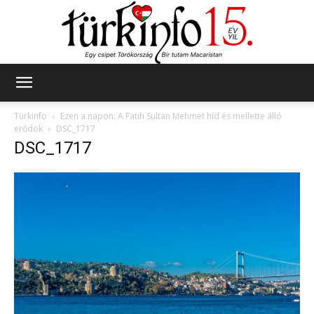
Türkinfo
Türkinfo
Ezen a napon: A Fatih Sultan Mehmet híd és mellette álló
erődök
DSC_1717
DSC_1717