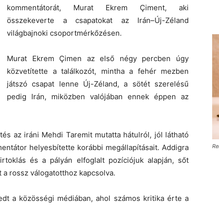
kommentátorát, Murat Ekrem Çiment, aki
összekeverte a csapatokat az Irán–Új-Zéland
világbajnoki csoportmérkőzésen.
Murat Ekrem Çimen az első négy percben úgy
közvetítette a találkozót, mintha a fehér mezben
játszó csapat lenne Új-Zéland, a sötét szerelésű
pedig Irán, miközben valójában ennek éppen az
és az iráni Mehdi Taremit mutatta hátulról, jól látható
entátor helyesbítette korábbi megállapításait. Addigra
Re
rtoklás és a pályán elfoglalt pozíciójuk alapján, sőt
 a rossz válogatotthoz kapcsolva.
edt a közösségi médiában, ahol számos kritika érte a