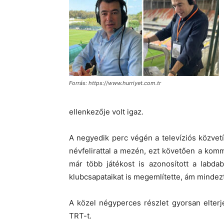
Forrás: https://www.hurriyet.com.tr
ellenkezője volt igaz.
A negyedik perc végén a televíziós közvetít
névfelirattal a mezén, ezt követően a komm
már több játékost is azonosított a labdabi
klubcsapataikat is megemlítette, ám mindezt
A közel négyperces részlet gyorsan elterj
TRT-t.