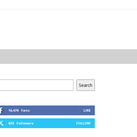
resés
Search
16,474
Fans
LIKE
639
Followers
FOLLOW