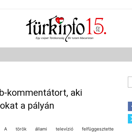
Türkinfo
Ke
 vb-kommentátort, aki
okat a pályán
A török állami televízió felfüggesztette