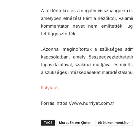
A történtekre és a negatív visszhangokra is
amelyben elnézést kért a nézőktől, valamin
kommentátor nevét nem említették, ug
felfüggesztették.
„Azonnal megindítottuk a szükséges admin
kapcsolatban, amely összeegyeztethetet
tapasztalatával, szakmai múltjával és minős
a szükséges intézkedéseket maradéktalanul
Folytatás
Forrás: https://www.hurriyet.com.tr
TAGS
Murat Ekrem Çimen
török kommentátor