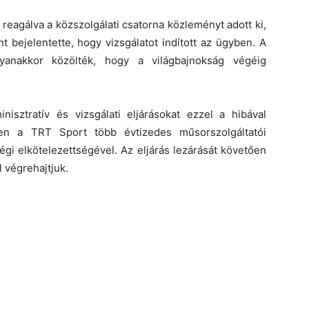
 reagálva a közszolgálati csatorna közleményt adott ki,
t bejelentette, hogy vizsgálatot indított az ügyben. A
yanakkor közölték, hogy a világbajnokság végéig
isztratív és vizsgálati eljárásokat ezzel a hibával
len a TRT Sport több évtizedes műsorszolgáltatói
égi elkötelezettségével. Az eljárás lezárását követően
 végrehajtjuk.