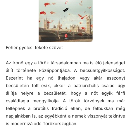
Fehér gyolcs, fekete szövet
Az írónő egy a török társadalomban ma is élő jelenséget
állít története középpontjába. A becsületgyilkosságot.
Eszerint ha egy nő (hajadon vagy akár asszony)
becsületén folt esik, akkor a patriarchális család úgy
állítja helyre a becsületét, hogy a nőt egyik férfi
családtagja meggyilkolja. A török törvények ma már
fellépnek a brutális tradíció ellen, de felbukkan még
napjainkban is, az egyébként a nemek viszonyát tekintve
is modernizálódó Törökországban.