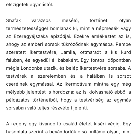
elszigeteli egymástól.
Shafak varázsos mesélő, történeti olyan
természetességgel bomlanak ki, mint a népmesék vagy
az Ezeregyéjszaka epizódjai. Ezekre emlékeztet az is,
ahogy az emberi sorsok tükröződnek egymásba. Pembe
szeretett ikertestvére, Jamila, ottmaradt a kis kurd
faluban, és egyedül él bábaként. Egy fontos időpontban
mégis Londonba utazik, és belép ikertestvére sorsába. A
testvérek a szerelemben és a halálban is sorsot
cserélnek egymással. Az ikermotívum mintha egy még
mélyebb jelentést is hordozna: az is kiolvasható ebből a
példázatos történetből, hogy a testvériség az egymás
sorsában való teljes részvételt jelenti.
A regény egy kivándorló család életét kíséri végig. Egy
hasonlata szerint a bevándorlók első hulláma olyan, mint