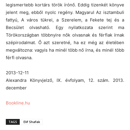
legismertebb kortárs török írónő. Eddig tizenkét könyve
jelent meg, ebből nyolc regény. Magyarul Az isztambuli
fattyú, A város tükrei, a Szerelem, a Fekete tej és a
Becsület olvasható. Egy nyilatkozata szerint ma
Törökországban többnyire nők olvasnak és férfiak írnak
szépirodalmat. Ő azt szeretné, ha ez még az életében
megváltozna: vagyis ha minél több nő írna, és minél több
férfi olvasna.
2013-12-11
Alexandra Könyvjelző, IX. évfolyam, 12. szám. 2013.
december
Bookline.hu
TAGS
Elif Shafak