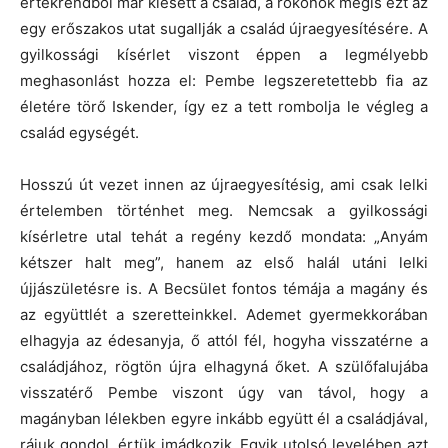
értékrendből már kiesett a család, a rokonok mégis ezt az
egy erőszakos utat sugallják a család újraegyesítésére. A
gyilkossági kísérlet viszont éppen a legmélyebb
meghasonlást hozza el: Pembe legszeretettebb fia az
életére törő Iskender, így ez a tett rombolja le végleg a
család egységét.
Hosszú út vezet innen az újraegyesítésig, ami csak lelki
értelemben történhet meg. Nemcsak a gyilkossági
kísérletre utal tehát a regény kezdő mondata: „Anyám
kétszer halt meg”, hanem az első halál utáni lelki
újjászületésre is. A Becsület fontos témája a magány és
az együttlét a szeretteinkkel. Ademet gyermekkorában
elhagyja az édesanyja, ő attól fél, hogyha visszatérne a
családjához, rögtön újra elhagyná őket. A szülőfalujába
visszatérő Pembe viszont úgy van távol, hogy a
magányban lélekben egyre inkább együtt él a családjával,
rájuk gondol, értük imádkozik. Egyik utolsó levelében azt