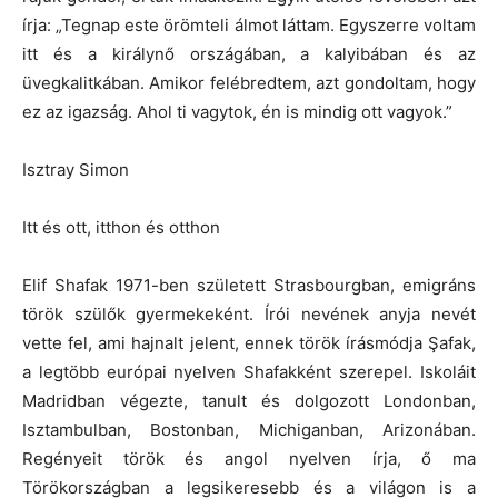
írja: „Tegnap este örömteli álmot láttam. Egyszerre voltam
itt és a királynő országában, a kalyibában és az
üvegkalitkában. Amikor felébredtem, azt gondoltam, hogy
ez az igazság. Ahol ti vagytok, én is mindig ott vagyok.”
Isztray Simon
Itt és ott, itthon és otthon
Elif Shafak 1971-ben született Strasbourgban, emigráns
török szülők gyermekeként. Írói nevének anyja nevét
vette fel, ami hajnalt jelent, ennek török írásmódja Şafak,
a legtöbb európai nyelven Shafakként szerepel. Iskoláit
Madridban végezte, tanult és dolgozott Londonban,
Isztambulban, Bostonban, Michiganban, Arizonában.
Regényeit török és angol nyelven írja, ő ma
Törökországban a legsikeresebb és a világon is a