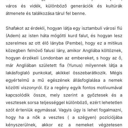
város és vidék, különböző generációk és kultúrák
átmenete és találkozása tárul fel benne.
Shafakot az érdekli, hogyan látja egy isztambuli városi fiú
(Adem) az isten háta mögötti kurd falut, és hogyan lesz
szerelmes az ott élő lányba (Pembe), hogy ez a mitikus
közegben felnövő falusi lány, amikor Angliába költöznek,
hogyan érzékeli Londonban az embereket, s hogy az ő,
már Angliában született fia (Yunus) milyennek látja a
lakásfoglaló punkokat, akikkel összebarátkozik. Mégis
egyértelmű a mű egészének állásfoglalása a nemek
közötti viszonyról. Ez a regény egyik fontos motívumával
kapcsolódik össze, mely szerint a győztesek és a
vesztesek sorsa teljességgel különböző, ezért lehetetlen
szót érteniük egymással. Vagyis úgy is lehet fogalmazni,
hogy ha a nők a vesztes ( a szégyen) pozíciójába
kényszerülnek, akkor ez a nemeket végzetesen