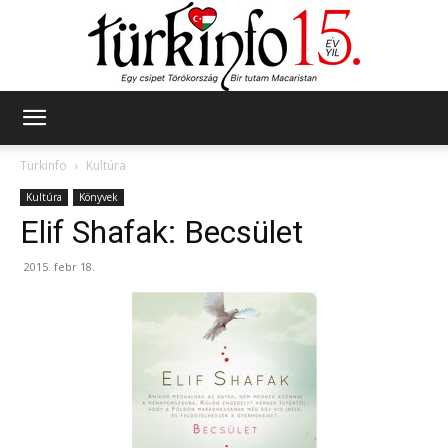
Türkinfo
Türkinfo
Kultúra
Kultúra
Könyvek
Elif Shafak: Becsület
2015. febr 18.