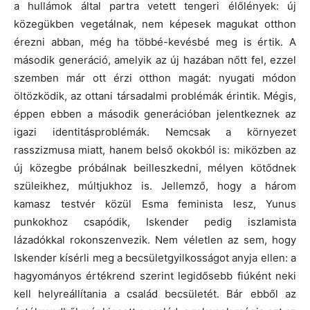
a hullámok által partra vetett tengeri élőlények: új
közegükben vegetálnak, nem képesek magukat otthon
érezni abban, még ha többé-kevésbé meg is értik. A
második generáció, amelyik az új hazában nőtt fel, ezzel
szemben már ott érzi otthon magát: nyugati módon
öltözködik, az ottani társadalmi problémák érintik. Mégis,
éppen ebben a második generációban jelentkeznek az
igazi identitásproblémák. Nemcsak a környezet
rasszizmusa miatt, hanem belső okokból is: miközben az
új közegbe próbálnak beilleszkedni, mélyen kötődnek
szüleikhez, múltjukhoz is. Jellemző, hogy a három
kamasz testvér közül Esma feminista lesz, Yunus
punkokhoz csapódik, Iskender pedig iszlamista
lázadókkal rokonszenvezik. Nem véletlen az sem, hogy
Iskender kísérli meg a becsületgyilkosságot anyja ellen: a
hagyományos értékrend szerint legidősebb fiúként neki
kell helyreállítania a család becsületét. Bár ebből az