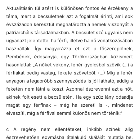
Aktualitásán túl azért is különösen fontos és érzékeny a
téma, mert a becsületnek azt a fogalmát érinti, ami sok
évszázadon keresztül meghatározta a nemek viszonyát a
patriarchális társadalmakban. A becsület szó ugyanis nem
ugyanazt jelentette, ha férfi, illetve ha nő vonatkozásában
használták. Így magyarázza el ezt a főszereplőnek,
Pembének, édesanyja, egy Törökországban közismert
hasonlattal: „A nőket vékony, fehér gyolcsból szövik (…) a
férfiakat pedig vastag, fekete szövetből. (…) Míg a fehér
anyagon a legapróbb szennyeződés is jól látható, addig a
feketén nem látni a koszt. Azonnal észrevenni azt a nőt,
akinek folt esett a becsületén. Ha egy szűz lány odaadja
magát egy férfinak – még ha szereti is -, mindenét
elveszíti, míg a férfival semmi különös nem történik.”
c A regény nem ellentéteket, inkább színek alig
észrevehetően egymásba átalakuló skáláját mutatja be,