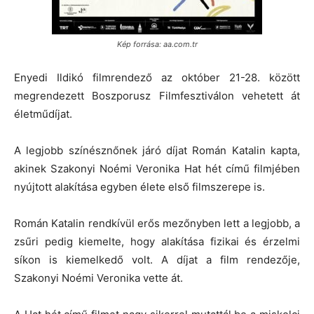
Kép forrása: aa.com.tr
Enyedi Ildikó filmrendező az október 21-28. között
megrendezett Boszporusz Filmfesztiválon vehetett át
életműdíjat.
A legjobb színésznőnek járó díjat Román Katalin kapta,
akinek Szakonyi Noémi Veronika Hat hét című filmjében
nyújtott alakítása egyben élete első filmszerepe is.
Román Katalin rendkívül erős mezőnyben lett a legjobb, a
zsűri pedig kiemelte, hogy alakítása fizikai és érzelmi
síkon is kiemelkedő volt. A díjat a film rendezője,
Szakonyi Noémi Veronika vette át.