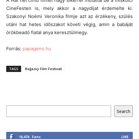
A Hat hét című filmet nagy sikerrel mutattál be a miskolci
CineFesten is, mely akkor a nagydíjat érdemelte ki.
Szakonyi Noémi Veronika filmje azt az érzékeny, szülés
utáni hat hetes időszakot követi végig, amin a babáját
örökbeadó fiatal anya keresztülmegy.
Forrás:
papageno.hu
TAGS
Boğaziçi Film Festivali
Keresés
Search
16,474
Fans
LIKE