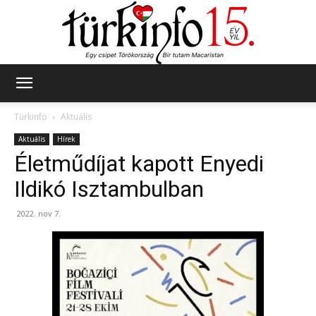
Türkinfo
Türkinfo
Aktuális
Aktuális
Hírek
Életműdíjat kapott Enyedi
Ildikó Isztambulban
2022. nov 7.