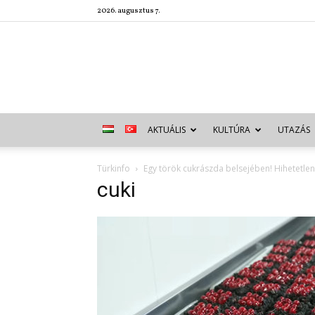
2026. augusztus 7.
AKTUÁLIS
KULTÚRA
UTAZÁS
Türkinfo
Egy török cukrászda belsejében! Hihetetl
cuki