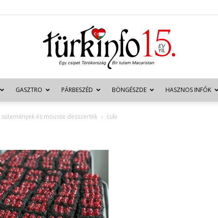
GASZTRO
PÁRBESZÉD
BÖNGÉSZDE
HASZNOS INFÓK
Türkinfo
en sütemények és mousse desszertek
cuki