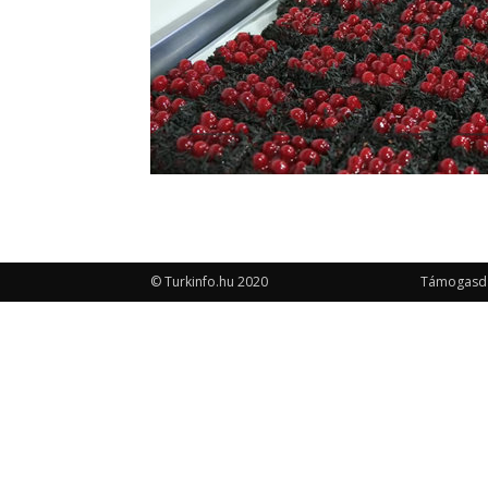
© Turkinfo.hu 2020
Támogasd a