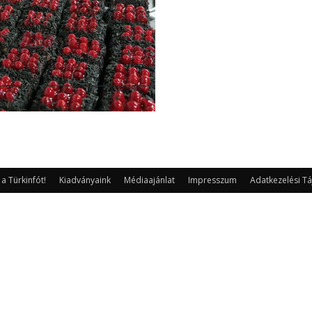
 Türkinfót!
Kiadványaink
Médiaajánlat
Impresszum
Adatkezelési Tá