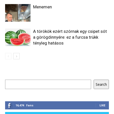
Menemen
A törökök ezért szórnak egy csipet sót
a görögdinnyére: ez a furcsa trükk
tényleg hatásos
Keresés
Search
16,474
Fans
LIKE