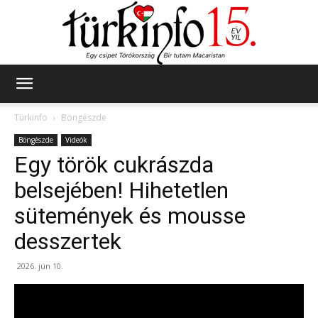
Türkinfo
Türkinfo
Böngészde
Böngészde
Videók
Egy török cukrászda
belsejében! Hihetetlen
sütemények és mousse
desszertek
2026. jún 10.