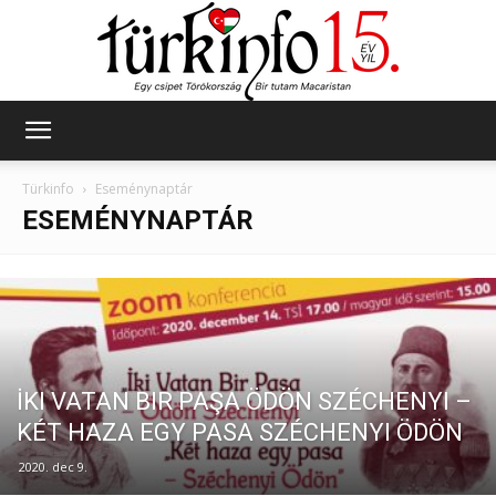
Türkinfo
Türkinfo
Eseménynaptár
ESEMÉNYNAPTÁR
İKI VATAN BIR PAŞA ÖDÖN SZÉCHENYI –
KÉT HAZA EGY PASA SZÉCHENYI ÖDÖN
2020. dec 9.