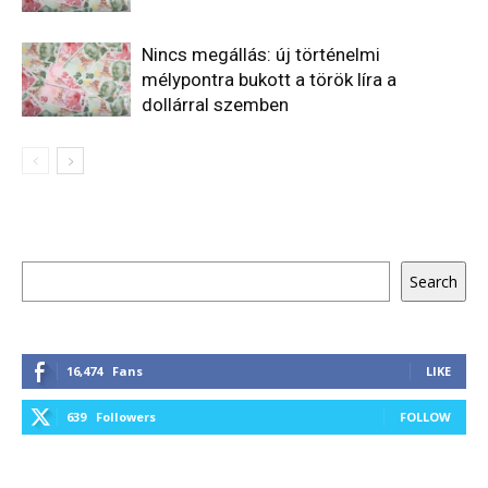
Nincs megállás: új történelmi
mélypontra bukott a török líra a
dollárral szemben
Keresés
Search
16,474
Fans
LIKE
639
Followers
FOLLOW