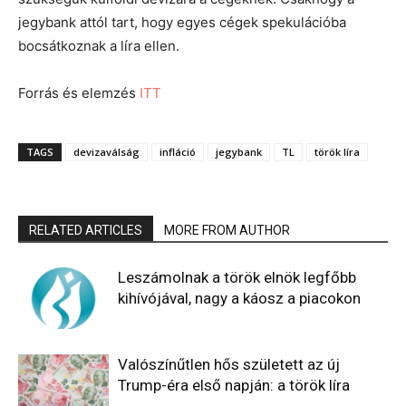
jegybank attól tart, hogy egyes cégek spekulációba
bocsátkoznak a líra ellen.
Forrás és elemzés
ITT
TAGS
devizaválság
infláció
jegybank
TL
török líra
RELATED ARTICLES
MORE FROM AUTHOR
Leszámolnak a török elnök legfőbb
kihívójával, nagy a káosz a piacokon
Valószínűtlen hős született az új
Trump-éra első napján: a török líra