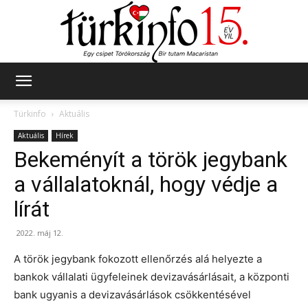
Türkinfo
Türkinfo
Aktuális
Aktuális
Hírek
Bekeményít a török jegybank
a vállalatoknál, hogy védje a
lírát
2022. máj 12.
A török jegybank fokozott ellenőrzés alá helyezte a
bankok vállalati ügyfeleinek devizavásárlásait, a központi
bank ugyanis a devizavásárlások csökkentésével