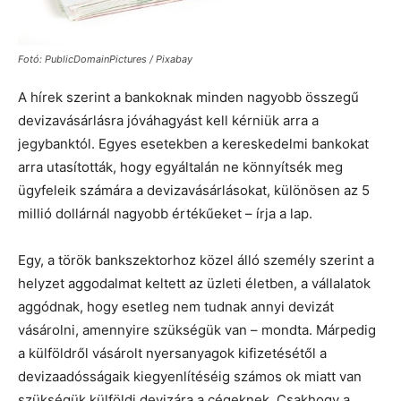
Fotó: PublicDomainPictures / Pixabay
A hírek szerint a bankoknak minden nagyobb összegű
devizavásárlásra jóváhagyást kell kérniük arra a
jegybanktól. Egyes esetekben a kereskedelmi bankokat
arra utasították, hogy egyáltalán ne könnyítsék meg
ügyfeleik számára a devizavásárlásokat, különösen az 5
millió dollárnál nagyobb értékűeket – írja a lap.
Egy, a török bankszektorhoz közel álló személy szerint a
helyzet aggodalmat keltett az üzleti életben, a vállalatok
aggódnak, hogy esetleg nem tudnak annyi devizát
vásárolni, amennyire szükségük van – mondta. Márpedig
a külföldről vásárolt nyersanyagok kifizetésétől a
devizaadósságaik kiegyenlítéséig számos ok miatt van
szükségük külföldi devizára a cégeknek. Csakhogy a