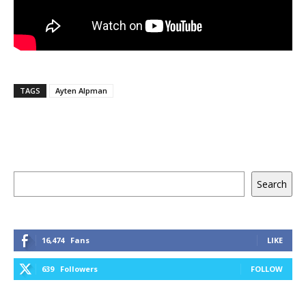
TAGS
Ayten Alpman
Keresés
Search
16,474
Fans
LIKE
639
Followers
FOLLOW