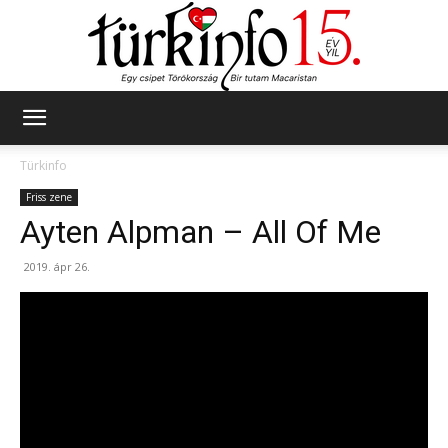
Türkinfo
Türkinfo
Friss zene
Ayten Alpman – All Of Me
2019. ápr 26.