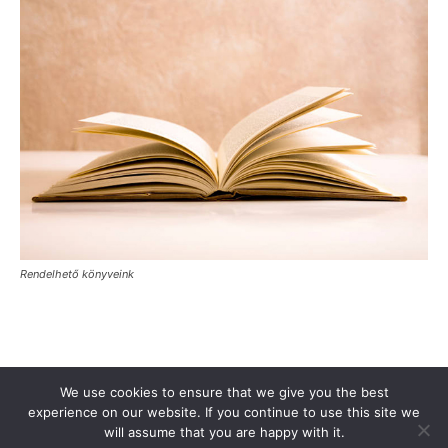
Rendelhető könyveink
Támogasd a Türkinfót!
Kiadványaink
Médiaajánlat
We use cookies to ensure that we give you the best
Impresszum
Adatkezelési Tájékoztató
ÁSZF
Alapítvány
experience on our website. If you continue to use this site we
will assume that you are happy with it.
Rólunk
Kapcsolat