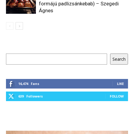
formájú padlizsánkebab) – Szegedi
Ágnes
Keresés
Search
16,474
Fans
LIKE
639
Followers
FOLLOW