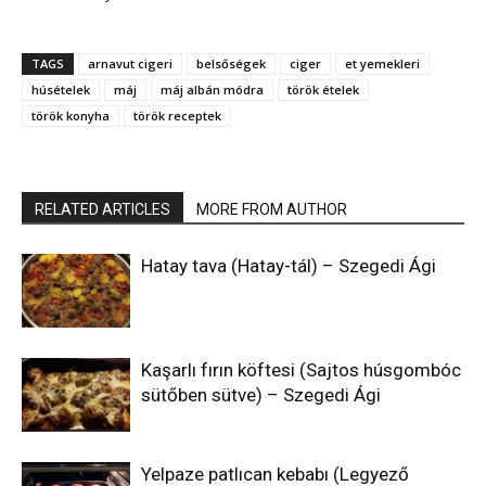
TAGS
arnavut cigeri
belsőségek
ciger
et yemekleri
húsételek
máj
máj albán módra
török ételek
török konyha
török receptek
RELATED ARTICLES
MORE FROM AUTHOR
Hatay tava (Hatay-tál) – Szegedi Ági
Kaşarlı fırın köftesi (Sajtos húsgombóc
sütőben sütve) – Szegedi Ági
Yelpaze patlıcan kebabı (Legyező