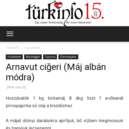
Türkinfo
Türkinfo
Húsételek
Húsételek
Belsőségek
Gasztro
Ételreceptek
Arnavut ciğeri (Máj albán
módra)
2014. nov 25.
Hozzávalók 1 kg birkamáj 8 dkg liszt 1 evőkanál
pirospaprika só olaj a kisütéshez
A májat diónyi darabokra aprítjuk, bő vízben megmossuk
és hagyjuk lecsepegni.