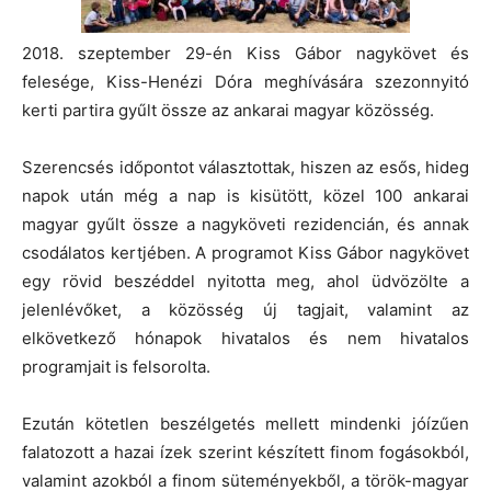
2018. szeptember 29-én Kiss Gábor nagykövet és
felesége, Kiss-Henézi Dóra meghívására szezonnyitó
kerti partira gyűlt össze az ankarai magyar közösség.
Szerencsés időpontot választottak, hiszen az esős, hideg
napok után még a nap is kisütött, közel 100 ankarai
magyar gyűlt össze a nagyköveti rezidencián, és annak
csodálatos kertjében. A programot Kiss Gábor nagykövet
egy rövid beszéddel nyitotta meg, ahol üdvözölte a
jelenlévőket, a közösség új tagjait, valamint az
elkövetkező hónapok hivatalos és nem hivatalos
programjait is felsorolta.
Ezután kötetlen beszélgetés mellett mindenki jóízűen
falatozott a hazai ízek szerint készített finom fogásokból,
valamint azokból a finom süteményekből, a török-magyar