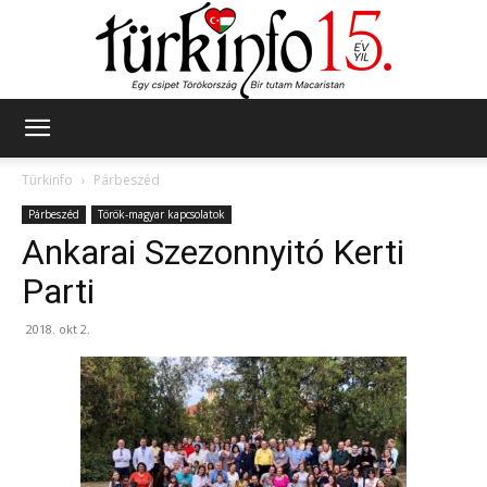
Türkinfo
Türkinfo
Párbeszéd
Párbeszéd
Török-magyar kapcsolatok
Ankarai Szezonnyitó Kerti
Parti
2018. okt 2.