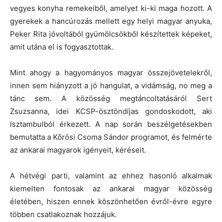
vegyes konyha remekeiből, amelyet ki-ki maga hozott. A
gyerekek a hancúrozás mellett egy helyi magyar anyuka,
Peker Rita jóvoltából gyümölcsökből készítettek képeket,
amit utána el is fogyasztottak.
Mint ahogy a hagyományos magyar összejövetelekről,
innen sem hiányzott a jó hangulat, a vidámság, no meg a
tánc sem. A közösség megtáncoltatásáról Sert
Zsuzsanna, idei KCSP-ösztöndíjas gondoskodott, aki
Isztambulból érkezett. A nap során beszélgetésekben
bemutatta a Kőrösi Csoma Sándor programot, és felmérte
az ankarai magyarok igényeit, kéréseit.
A hétvégi parti, valamint az ehhez hasonló alkalmak
kiemelten fontosak az ankarai magyar közösség
életében, hiszen ennek köszönhetően évről-évre egyre
többen csatlakoznak hozzájuk.