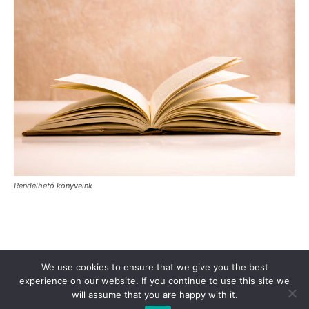
Rendelhető könyveink
Támogasd a Türkinfót!
Kiadványaink
Médiaajánlat
We use cookies to ensure that we give you the best
Impresszum
Adatkezelési Tájékoztató
ÁSZF
Alapítvány
experience on our website. If you continue to use this site we
will assume that you are happy with it.
Rólunk
Kapcsolat