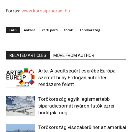
Forrás:
www.korosiprogram.hu
TAGS
Ankara
kerti parti
török
Törökország
RELATED ARTICLES
MORE FROM AUTHOR
Arte: A segítségért cserébe Európa
szemet huny Erdoğan autoriter
rendszere felett
Törökország egyik legismertebb
síparadicsomát nyáron futók ezrei
hódítják meg
Törökország visszakerülhet az amerikai