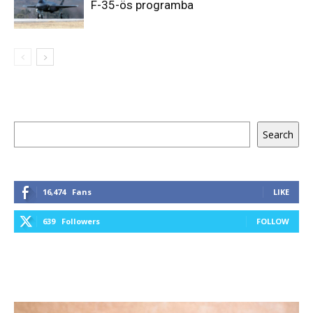
F-35-ös programba
Keresés
Search
16,474
Fans
LIKE
639
Followers
FOLLOW