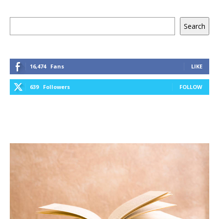
Keresés
Search
16,474
Fans
LIKE
639
Followers
FOLLOW