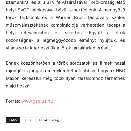
számunkra, és a BluTV felvásárlásával Törökország első
helyi SVOD-játékosával bővül a portfóliónk. A meggyőző
török tartalmak és a Warner Bros. Discovery széles
műsorválasztékának kombinációja verhetetlen recept a
helyi relevanciához és sikerhez. Együtt a török
közönségnek a legmeggyőzőbb élményt nyújtjuk, és
világszerte kiterjesztjük a török tartalmak elérését.”
Ennek köszönhetően a török sorozatok és filmek hazai
rajongói is joggal reménykedhetnek abban, hogy az HBO
Maxon keresztül még több ilyen tartalomhoz férhetnek
majd hozzá.
Forrás:
www.gsplus.hu
TAGS
Blutv
Törökország