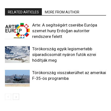
RELATED ARTICLES
MORE FROM AUTHOR
Arte: A segítségért cserébe Európa
szemet huny Erdoğan autoriter
rendszere felett
Törökország egyik legismertebb
síparadicsomát nyáron futók ezrei
hódítják meg
Törökország visszakerülhet az amerikai
F-35-ös programba