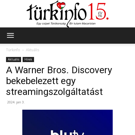
Türkinfo
Türkinfo
Aktuális
Aktuális
Hírek
A Warner Bros. Discovery
bekebelezett egy
streamingszolgáltatást
2024. jan 3.