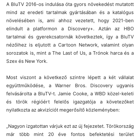
A BluTV 2016-os indulása óta gyors növekedést mutatott
mind az eredeti tartalmak gyártásában és a katalógus
növelésében is, ami ahhoz vezetett, hogy 2021-ben
elindult a platformon a Discovery+. Aztán az HBO
tartalmai és gyerekcsatornák következtek, így a BluTV
nézőihez is eljutott a Cartoon Network, valamint olyan
sorozatok is, mint a The Last of Us, a Trónok harca és a
Szex és New York.
Most viszont a következő szintre lépett a két vállalat
együttműködése, a Warner Bros. Discovery ugyanis
felvásárolta a BluTV-t. Jamie Cooke, a WBD közel-keleti
és török régióért felelős igazgatója a követezőket
nyilatkozta az akvizíciót megerősítő közleményben:
„Nagyon izgatottan várjuk ezt az új fejezetet. Törökország
már több mint 20 éve fontos befektetési terület