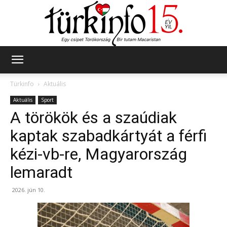
Türkinfo
Türkinfo
Aktuális
Aktuális
Sport
A törökök és a szaúdiak
kaptak szabadkártyát a férfi
kézi-vb-re, Magyarország
lemaradt
2026. jún 10.