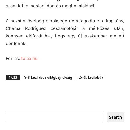
számított a mostani döntés meghozatalánál.
A hazai szövetség elnöksége nem fogadta el a kapitány,
Chema Rodríguez beszámolóját a mérkőzés után,
könnyen előfordulhat, hogy egy új szakember mellett
döntenek.
Forrás:
telex.hu
TAGS
férfi kézilabda-világbajnokság
török kézilabda
Keresés
Search