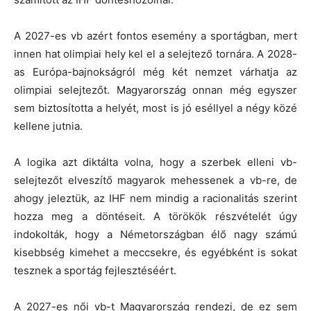
A 2027-es vb azért fontos esemény a sportágban, mert
innen hat olimpiai hely kel el a selejtező tornára. A 2028-
as Európa-bajnokságról még két nemzet várhatja az
olimpiai selejtezőt. Magyarország onnan még egyszer
sem biztosította a helyét, most is jó eséllyel a négy közé
kellene jutnia.
A logika azt diktálta volna, hogy a szerbek elleni vb-
selejtezőt elveszítő magyarok mehessenek a vb-re, de
ahogy jeleztük, az IHF nem mindig a racionalitás szerint
hozza meg a döntéseit. A törökök részvételét úgy
indokolták, hogy a Németországban élő nagy számú
kisebbség kimehet a meccsekre, és egyébként is sokat
tesznek a sportág fejlesztéséért.
A 2027-es női vb-t Magyarország rendezi, de ez sem