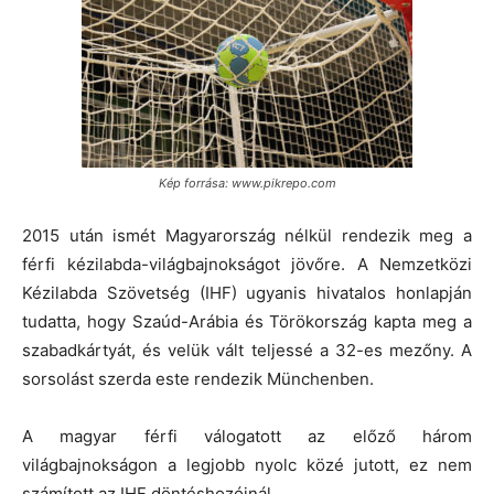
Kép forrása: www.pikrepo.com
2015 után ismét Magyarország nélkül rendezik meg a
férfi kézilabda-világbajnokságot jövőre. A Nemzetközi
Kézilabda Szövetség (IHF) ugyanis hivatalos honlapján
tudatta, hogy Szaúd-Arábia és Törökország kapta meg a
szabadkártyát, és velük vált teljessé a 32-es mezőny. A
sorsolást szerda este rendezik Münchenben.
A magyar férfi válogatott az előző három
világbajnokságon a legjobb nyolc közé jutott, ez nem
számított az IHF döntéshozóinál.