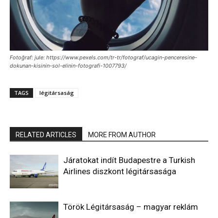
Fotoğraf: jule: https://www.pexels.com/tr-tr/fotograf/ucagin-penceresine-
dokunan-kisinin-sol-elinin-fotografi-1007793/
TAGS
légitársaság
RELATED ARTICLES
MORE FROM AUTHOR
Járatokat indít Budapestre a Turkish
Airlines diszkont légitársasága
Török Légitársaság – magyar reklám