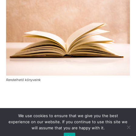
Rendelhető könyveink
Támogasd a Türkinfót!
Kiadványaink
Médiaajánlat
We use cookies to ensure that we give you the best
Impresszum
Adatkezelési Tájékoztató
ÁSZF
Alapítvány
experience on our website. If you continue to use this site we
will assume that you are happy with it.
Rólunk
Kapcsolat