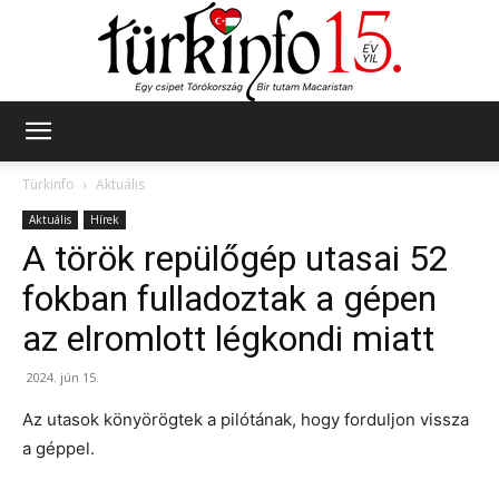
Türkinfo
Türkinfo
Aktuális
Aktuális
Hírek
A török repülőgép utasai 52
fokban fulladoztak a gépen
az elromlott légkondi miatt
2024. jún 15.
Az utasok könyörögtek a pilótának, hogy forduljon vissza
a géppel.