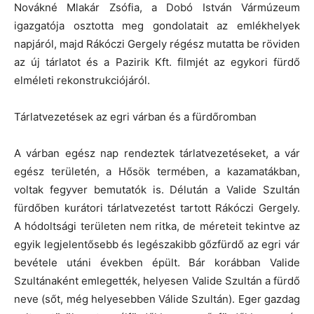
Novákné Mlakár Zsófia, a Dobó István Vármúzeum
igazgatója osztotta meg gondolatait az emlékhelyek
napjáról, majd Rákóczi Gergely régész mutatta be röviden
az új tárlatot és a Pazirik Kft. filmjét az egykori fürdő
elméleti rekonstrukciójáról.
Tárlatvezetések az egri várban és a fürdőromban
A várban egész nap rendeztek tárlatvezetéseket, a vár
egész területén, a Hősök termében, a kazamatákban,
voltak fegyver bemutatók is. Délután a Valide Szultán
fürdőben kurátori tárlatvezetést tartott Rákóczi Gergely.
A hódoltsági területen nem ritka, de méreteit tekintve az
egyik legjelentősebb és legészakibb gőzfürdő az egri vár
bevétele utáni években épült. Bár korábban Valide
Szultánaként emlegették, helyesen Valide Szultán a fürdő
neve (sőt, még helyesebben Válide Szultán). Eger gazdag