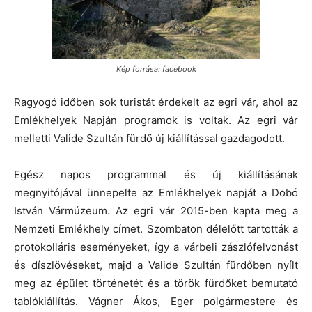
Kép forrása: facebook
Ragyogó időben sok turistát érdekelt az egri vár, ahol az
Emlékhelyek Napján programok is voltak. Az egri vár
melletti Valide Szultán fürdő új kiállítással gazdagodott.
Egész napos programmal és új kiállításának
megnyitójával ünnepelte az Emlékhelyek napját a Dobó
István Vármúzeum. Az egri vár 2015-ben kapta meg a
Nemzeti Emlékhely címet. Szombaton délelőtt tartották a
protokolláris eseményeket, így a várbeli zászlófelvonást
és díszlövéseket, majd a Valide Szultán fürdőben nyílt
meg az épület történetét és a török fürdőket bemutató
tablókiállítás. Vágner Ákos, Eger polgármestere és