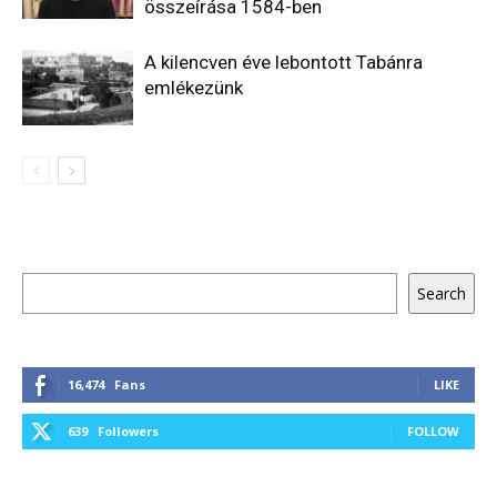
összeírása 1584-ben
A kilencven éve lebontott Tabánra
emlékezünk
Keresés
Search
16,474
Fans
LIKE
639
Followers
FOLLOW