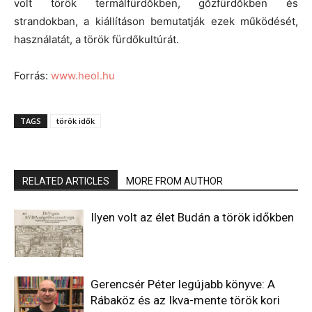
volt török termálfürdőkben, gőzfürdőkben és
strandokban, a kiállításon bemutatják ezek működését,
használatát, a török fürdőkultúrát.
Forrás:
www.heol.hu
TAGS
török idők
RELATED ARTICLES
MORE FROM AUTHOR
Ilyen volt az élet Budán a török időkben
Gerencsér Péter legújabb könyve: A
Rábaköz és az Ikva-mente török kori