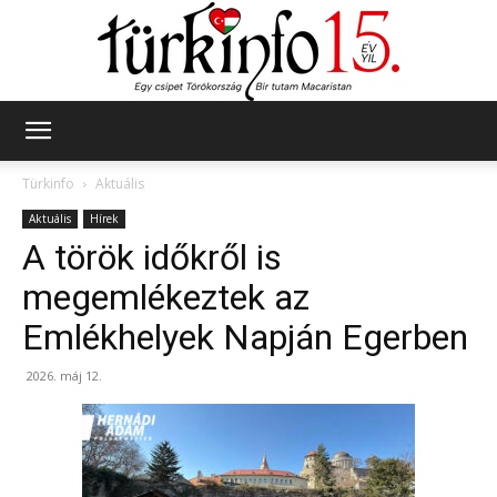
Türkinfo
Türkinfo
Aktuális
Aktuális
Hírek
A török időkről is
megemlékeztek az
Emlékhelyek Napján Egerben
2026. máj 12.