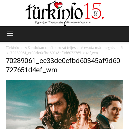
Türkinfo
Türkinfo
A Sandokan című sorozat teljes első évada már megnézhető
70289061_ec33de0cfbd60345af9d60727651d4ef_wm
70289061_ec33de0cfbd60345af9d60
727651d4ef_wm