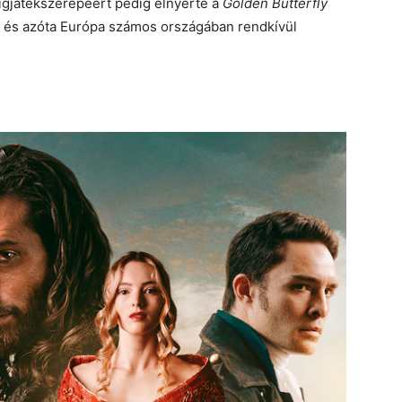
ígjátékszerepéért pedig elnyerte a
Golden Butterfly
át, és azóta Európa számos országában rendkívül