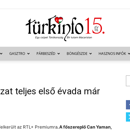
GASZTRO
PÁRBESZÉD
BÖNGÉSZDE
HASZNOS INFÓK
Türkinfo
Ke
at teljes első évada már
felkerült az RTL+ Premiumra
. A főszereplő Can Yaman,