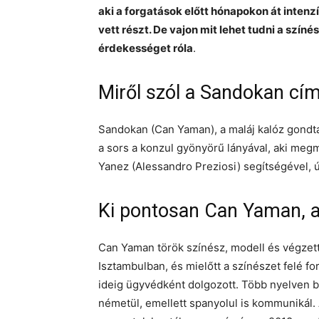
aki a forgatások előtt hónapokon át inten
vett részt. De vajon mit lehet tudni a szí
érdekességet róla
.
Miről szól a Sandokan cí
Sandokan (Can Yaman), a maláj kalóz gondta
a sors a konzul gyönyörű lányával, aki megme
Yanez (Alessandro Preziosi) segítségével, ú
Ki pontosan Can Yaman, 
Can Yaman török színész, modell és végzett
Isztambulban, és mielőtt a színészet felé fo
ideig ügyvédként dolgozott. Több nyelven be
németül, emellett spanyolul is kommunikál.