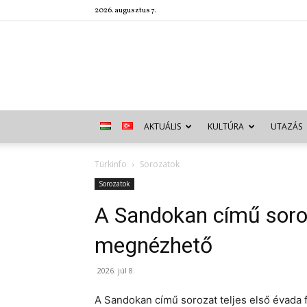
2026. augusztus 7.
AKTUÁLIS
KULTÚRA
UTAZÁS
Türkinfo
Sorozatok
Sorozatok
A Sandokan című soroz
megnézhető
2026. júl 8.
A Sandokan című sorozat teljes első évada 