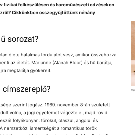
zív fizikai felkészülésen és harcművészeti edzéseken
nészről? Cikkünkben összegyűjtöttünk néhány
mű sorozat?
lan élete hatalmas fordulatot vesz, amikor összehozza
nti az életét. Marianne (Alanah Bloor) és hű barátja,
jra megtalálja gyökereit.
a címszereplő?
Re
sége szerint jogász. 1989. november 8-án született
rdult volna, a jogi egyetemet végezte el, majd rövid
szél folyékonyan: törökül, olaszul, angolul és
 A nemzetközi ismertségét a romantikus török