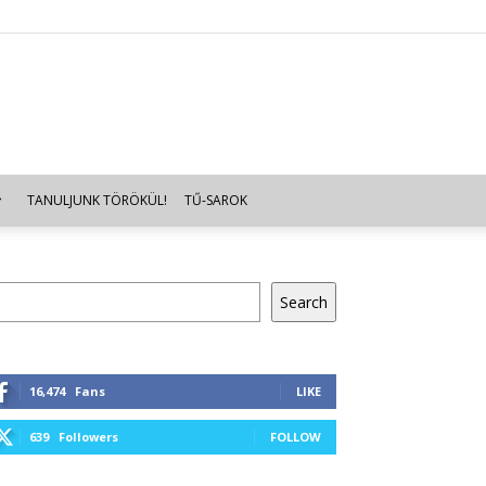
TANULJUNK TÖRÖKÜL!
TŰ-SAROK
resés
Search
16,474
Fans
LIKE
639
Followers
FOLLOW