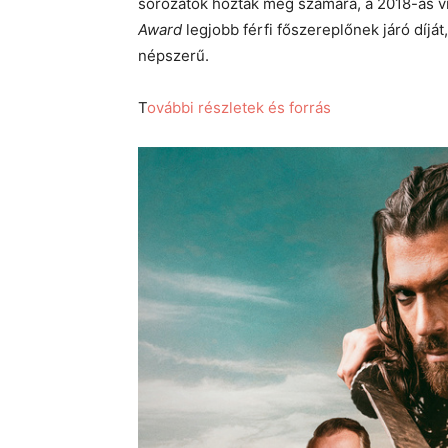
sorozatok hozták meg számára, a 2018-as v
Award
legjobb férfi főszereplőnek járó díj
népszerű.
T
ovábbi részletek és forrás