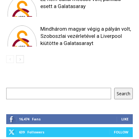
esett a Galatasaray
Mindhárom magyar végig a pályán volt,
Szoboszlai vezérletével a Liverpool
kiütötte a Galatasarayt
Keresés
Search
16,474
Fans
LIKE
639
Followers
FOLLOW