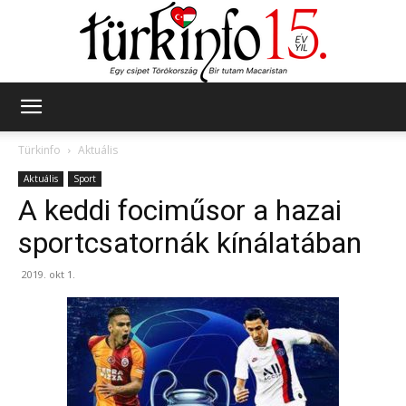
Türkinfo
Türkinfo
Aktuális
Aktuális
Sport
A keddi fociműsor a hazai
sportcsatornák kínálatában
2019. okt 1.