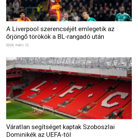
A Liverpool szerencséjét emlegetik az
őrjöngő törökök a BL-rangadó után
2026. márc 12.
Váratlan segítséget kaptak Szoboszlai
Dominikék az UEFA-tól