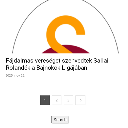
Fájdalmas vereséget szenvedtek Sallai
Rolandék a Bajnokok Ligájában
2025. nov 26.
1
2
3
Keresés
Search