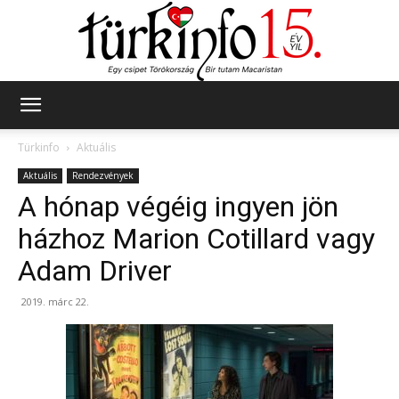
Türkinfo
Türkinfo
Aktuális
Aktuális
Rendezvények
A hónap végéig ingyen jön
házhoz Marion Cotillard vagy
Adam Driver
2019. márc 22.