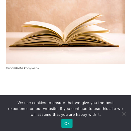
Rendelhető könyveink
Támogasd a Türkinfót!
Kiadványaink
Médiaajánlat
We use cookies to ensure that we give you the best
Impresszum
Adatkezelési Tájékoztató
ÁSZF
Alapítvány
experience on our website. If you continue to use this site we
will assume that you are happy with it.
Rólunk
Kapcsolat
Ok
© Turkinfo.hu 2020