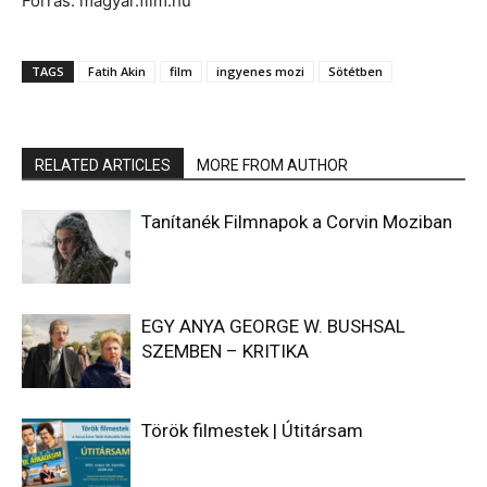
Forrás: magyar.film.hu
TAGS
Fatih Akin
film
ingyenes mozi
Sötétben
RELATED ARTICLES
MORE FROM AUTHOR
Tanítanék Filmnapok a Corvin Moziban
EGY ANYA GEORGE W. BUSHSAL
SZEMBEN – KRITIKA
Török filmestek | Útitársam