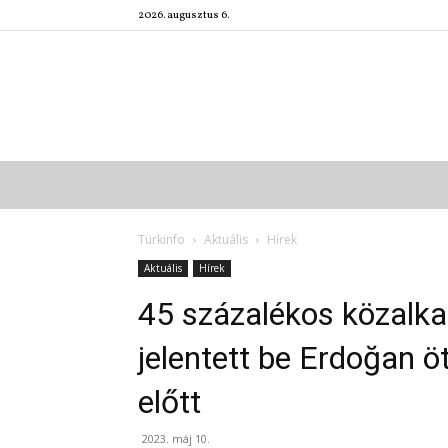
2026. augusztus 6.
Türkinfo
Aktuális
Hírek
Aktuális
Hírek
45 százalékos közalka
jelentett be Erdoğan ö
előtt
2023. máj 10.