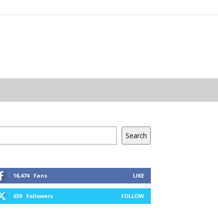
resés
Search
16,474
Fans
LIKE
639
Followers
FOLLOW