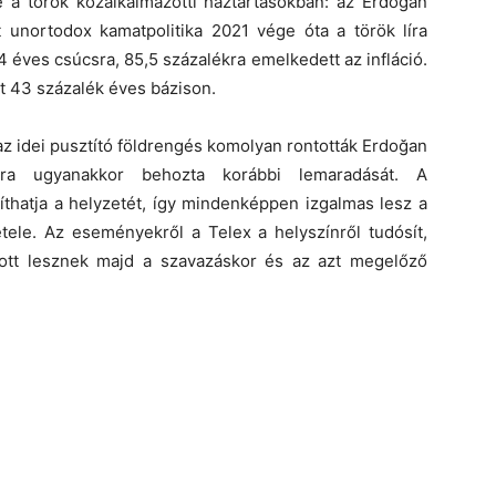
a török közalkalmazotti háztartásokban: az Erdoğan
tt unortodox kamatpolitika 2021 vége óta a török líra
4 éves csúcsra, 85,5 százalékra emelkedett az infláció.
int 43 százalék éves bázison.
z idei pusztító földrengés komolyan rontották Erdoğan
jrára ugyanakkor behozta korábbi lemaradását. A
íthatja a helyzetét, így mindenképpen izgalmas lesz a
ele. Az eseményekről a Telex a helyszínről tudósít,
 ott lesznek majd a szavazáskor és az azt megelőző