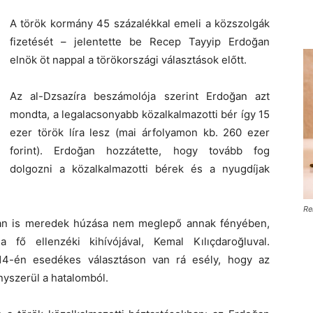
A török kormány 45 százalékkal emeli a közszolgák
fizetését – jelentette be Recep Tayyip Erdoğan
elnök öt nappal a törökországi választások előtt.
Az al-Dzsazíra beszámolója szerint Erdoğan azt
mondta, a legalacsonyabb közalkalmazotti bér így 15
ezer török líra lesz (mai árfolyamon kb. 260 ezer
forint). Erdoğan hozzátette, hogy tovább fog
dolgozni a közalkalmazotti bérek és a nyugdíjak
Re
ában is meredek húzása nem meglepő annak fényében,
fő ellenzéki kihívójával, Kemal Kılıçdaroğluval.
14-én esedékes választáson van rá esély, hogy az
nyszerül a hatalomból.