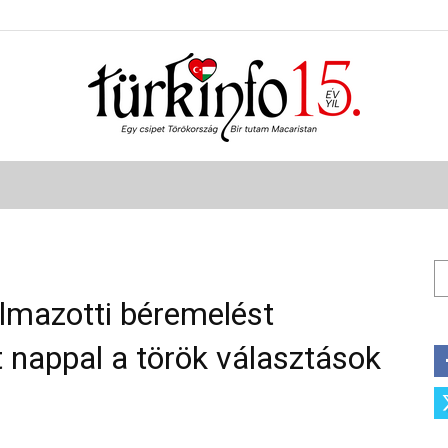
Türkinfo
Ke
lmazotti béremelést
t nappal a török választások