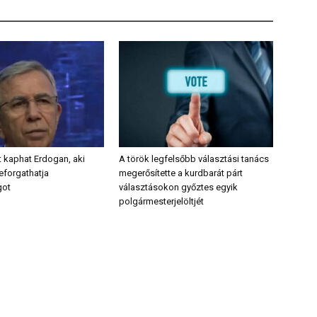
t kaphat Erdogan, aki
A török legfelsőbb választási tanács
eforgathatja
megerősítette a kurdbarát párt
got
választásokon győztes egyik
polgármesterjelöltjét