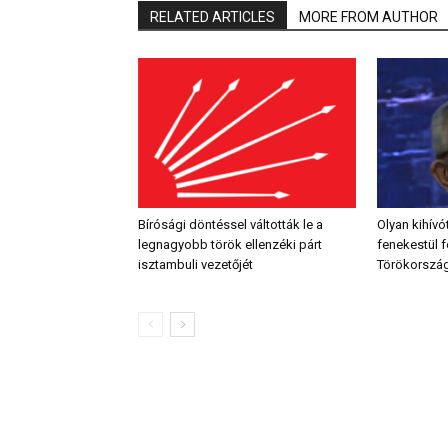
RELATED ARTICLES
MORE FROM AUTHOR
Bírósági döntéssel váltották le a
Olyan kihívó
legnagyobb török ellenzéki párt
fenekestül f
isztambuli vezetőjét
Törökorszá