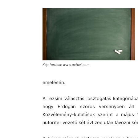
Kép forrása: www.pxfuel.com
emelésén.
A rezsim választási osztogatás kategóri
hogy Erdoğan szoros versenyben áll a 
Közvélemény-kutatások szerint a május 
autoriter vezető két évtized után távozni ké