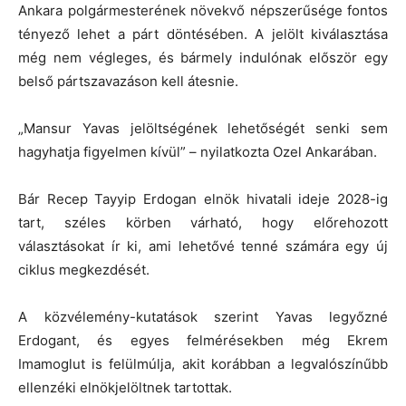
Ankara polgármesterének növekvő népszerűsége fontos
tényező lehet a párt döntésében. A jelölt kiválasztása
még nem végleges, és bármely indulónak először egy
belső pártszavazáson kell átesnie.
„Mansur Yavas jelöltségének lehetőségét senki sem
hagyhatja figyelmen kívül” – nyilatkozta Ozel Ankarában.
Bár Recep Tayyip Erdogan elnök hivatali ideje 2028-ig
tart, széles körben várható, hogy előrehozott
választásokat ír ki, ami lehetővé tenné számára egy új
ciklus megkezdését.
A közvélemény-kutatások szerint Yavas legyőzné
Erdogant, és egyes felmérésekben még Ekrem
Imamoglut is felülmúlja, akit korábban a legvalószínűbb
ellenzéki elnökjelöltnek tartottak.