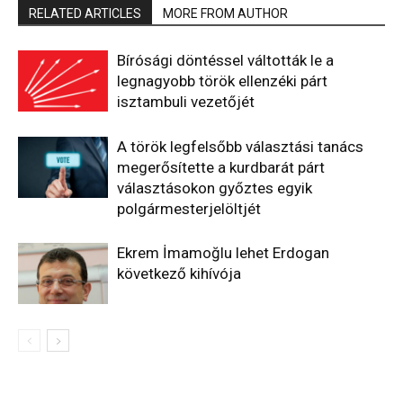
RELATED ARTICLES
MORE FROM AUTHOR
Bírósági döntéssel váltották le a
legnagyobb török ellenzéki párt
isztambuli vezetőjét
A török legfelsőbb választási tanács
megerősítette a kurdbarát párt
választásokon győztes egyik
polgármesterjelöltjét
Ekrem İmamoğlu lehet Erdogan
következő kihívója