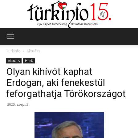
Türkinfo
Türkinfo
Aktuális
Aktuális
Hírek
Olyan kihívót kaphat
Erdogan, aki fenekestül
feforgathatja Törökországot
2025. szept 3.