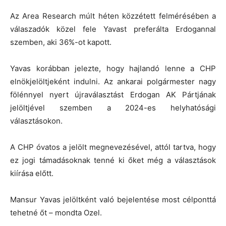
Az Area Research múlt héten közzétett felmérésében a
válaszadók közel fele Yavast preferálta Erdogannal
szemben, aki 36%-ot kapott.
Yavas korábban jelezte, hogy hajlandó lenne a CHP
elnökjelöltjeként indulni. Az ankarai polgármester nagy
fölénnyel nyert újraválasztást Erdogan AK Pártjának
jelöltjével szemben a 2024-es helyhatósági
választásokon.
A CHP óvatos a jelölt megnevezésével, attól tartva, hogy
ez jogi támadásoknak tenné ki őket még a választások
kiírása előtt.
Mansur Yavas jelöltként való bejelentése most célponttá
tehetné őt – mondta Ozel.