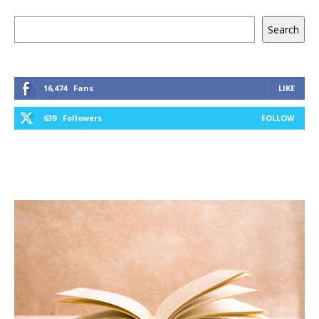
Keresés
Search
16,474
Fans
LIKE
639
Followers
FOLLOW