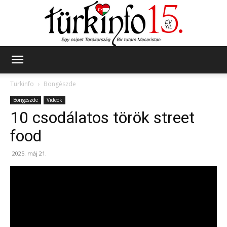
Türkinfo
Türkinfo
Böngészde
Böngészde
Videók
10 csodálatos török street
food
2025. máj 21.