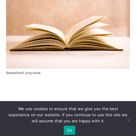
Rendelhető könyveink
Támogasd a Türkinfót!
Kiadványaink
Médiaajánlat
We use cookies to ensure that we give you the best
experience on our website. If you continue to use this site we
Impresszum
Adatkezelési Tájékoztató
ÁSZF
Alapítvány
will assume that you are happy with it.
Rólunk
Kapcsolat
Ok
© Turkinfo.hu 2020