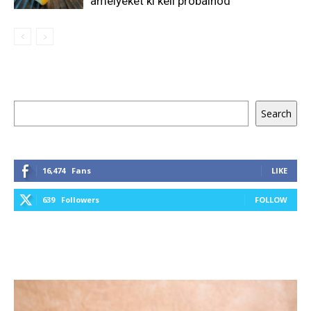
amelyeket ki kell próbálnod
Keresés
Search
16,474
Fans
LIKE
639
Followers
FOLLOW