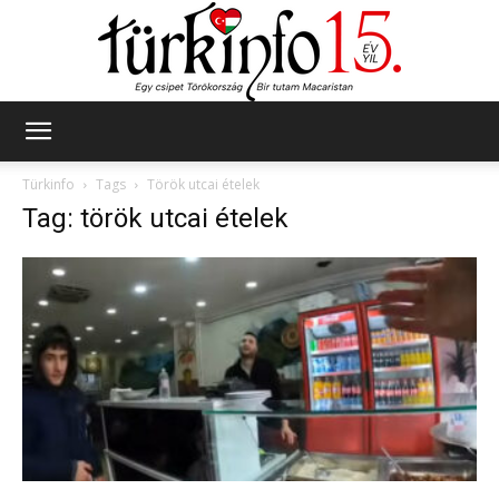
Türkinfo
Türkinfo
Tags
Török utcai ételek
Tag: török utcai ételek