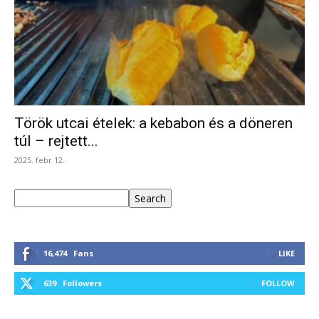
Török utcai ételek: a kebabon és a döneren
túl – rejtett...
2025. febr 12.
Keresés
Search
16,474
Fans
LIKE
639
Followers
FOLLOW