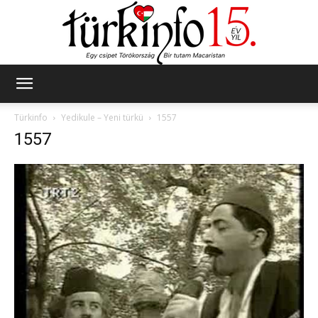
Türkinfo
Türkinfo
Yedikule – Yeni türkü
1557
1557