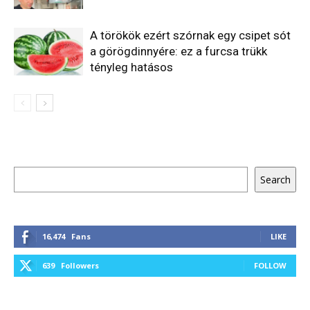
A törökök ezért szórnak egy csipet sót
a görögdinnyére: ez a furcsa trükk
tényleg hatásos
Keresés
Search
16,474
Fans
LIKE
639
Followers
FOLLOW