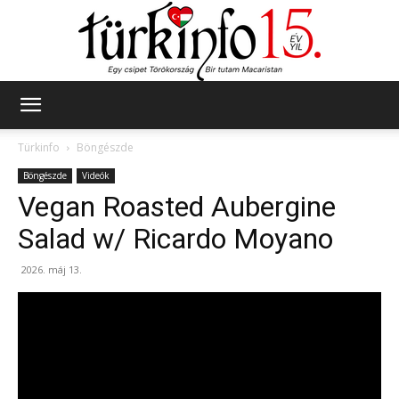
Türkinfo
Türkinfo
Böngészde
Böngészde
Videók
Vegan Roasted Aubergine
Salad w/ Ricardo Moyano
2026. máj 13.