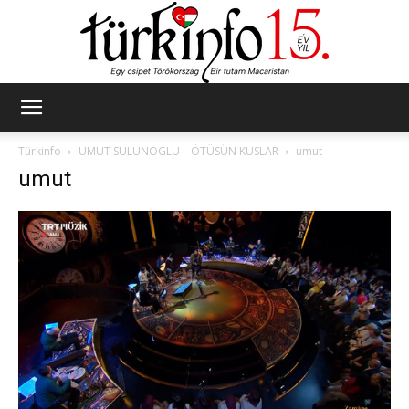
Türkinfo
Türkinfo
UMUT SULUNOGLU – ÖTÜSÜN KUSLAR
umut
umut