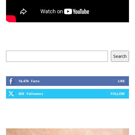
Keresés
Search
16,474
Fans
LIKE
639
Followers
FOLLOW