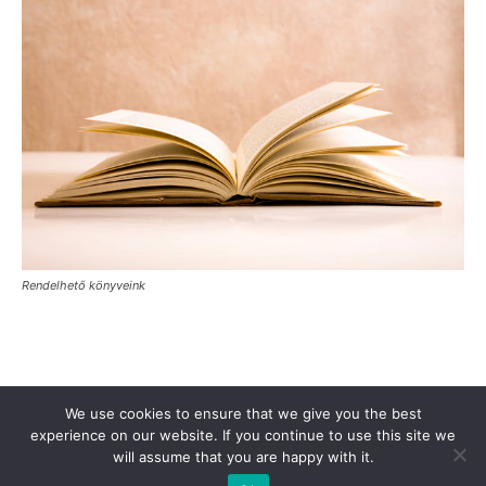
Rendelhető könyveink
Támogasd a Türkinfót!
Kiadványaink
Médiaajánlat
We use cookies to ensure that we give you the best
experience on our website. If you continue to use this site we
Impresszum
Adatkezelési Tájékoztató
ÁSZF
Alapítvány
will assume that you are happy with it.
Rólunk
Kapcsolat