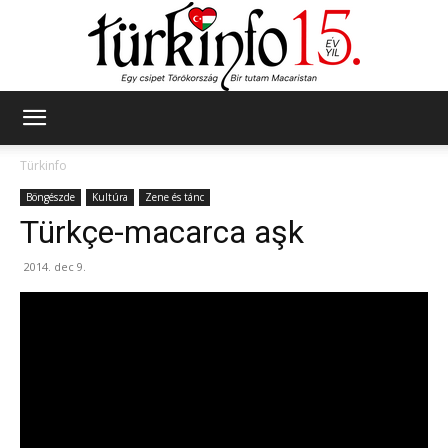
Türkinfo
Türkinfo
Böngészde
Kultúra
Zene és tánc
Türkçe-macarca aşk
2014. dec 9.