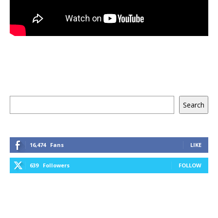
Keresés
Search
16,474
Fans
LIKE
639
Followers
FOLLOW