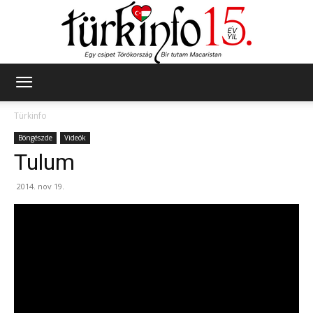
Türkinfo
Türkinfo
Böngészde
Videók
Tulum
2014. nov 19.