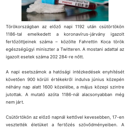
Törökországban az előző napi 1192 után csütörtökön
1186-tal emelkedett a koronavírus-járvány igazolt
fertőzöttjeinek száma – közölte Fahrettin Koca török
egészségügyi miniszter a Twitteren. A mostani adattal az
igazolt esetek száma 202 284-re nőtt.
A napi esetszámok a hatósági intézkedések enyhítését
követően 900 körüli értékekről indulva június közepén
néhány nap alatt 1600 közelébe, a május közepi szintre
jutottak. A mutató azóta 1186-nál alacsonyabban még
nem járt.
Csütörtökön az előző napnál kettővel kevesebben, 17-en
vesztették életüket a fertőzés szövődményeiben. A