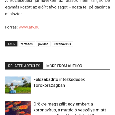
A közlekedési járműveken az utasok nem tartják be
egymás között az előírt távolságot – hozta fel példaként a
miniszter.
Forrás:
www.atv.hu
TAGS
fertőzés
javulás
koronavírus
RELATED ARTICLES
MORE FROM AUTHOR
Felszabadító intézkedések
Törökországban
Örökre megszállt egy embert a
koronavírus, a mutáció veszélye miatt