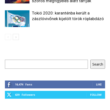
szoros megfigyelés alatt tartják
Tokió 2020: karanténba került a
zászlóvivőnek kijelölt török röplabdázó
Keresés
Search
16,474
Fans
LIKE
639
Followers
FOLLOW