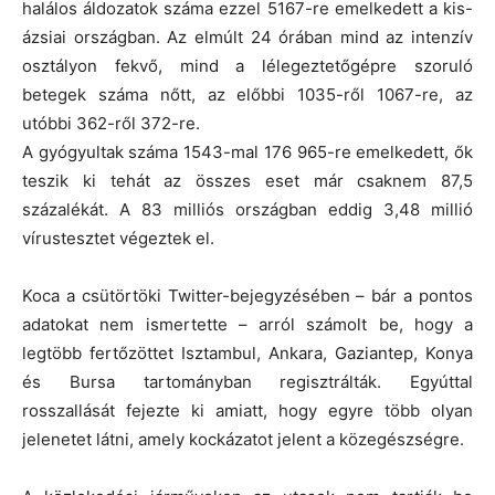
halálos áldozatok száma ezzel 5167-re emelkedett a kis-
ázsiai országban. Az elmúlt 24 órában mind az intenzív
osztályon fekvő, mind a lélegeztetőgépre szoruló
betegek száma nőtt, az előbbi 1035-ről 1067-re, az
utóbbi 362-ről 372-re.
A gyógyultak száma 1543-mal 176 965-re emelkedett, ők
teszik ki tehát az összes eset már csaknem 87,5
százalékát. A 83 milliós országban eddig 3,48 millió
vírustesztet végeztek el.
Koca a csütörtöki Twitter-bejegyzésében – bár a pontos
adatokat nem ismertette – arról számolt be, hogy a
legtöbb fertőzöttet Isztambul, Ankara, Gaziantep, Konya
és Bursa tartományban regisztrálták. Egyúttal
rosszallását fejezte ki amiatt, hogy egyre több olyan
jelenetet látni, amely kockázatot jelent a közegészségre.