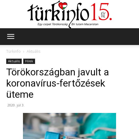
Türkinfo
Türkinfo
Aktuális
Aktuális
Hírek
Törökországban javult a
koronavírus-fertőzések
üteme
2020. júl 3.