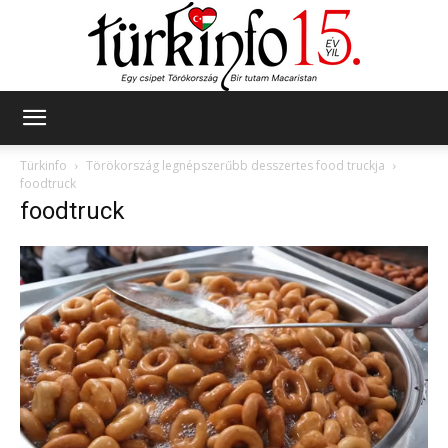
Türkinfo
Türkinfo
Törökország legnépszerűbb desszertes food truckja
foodtruck
foodtruck