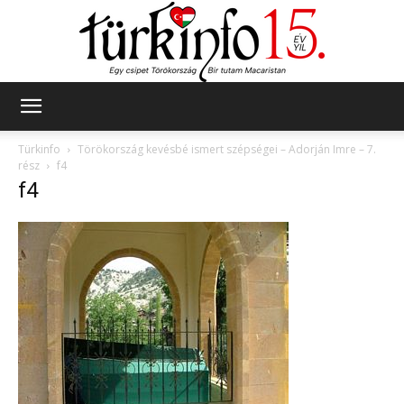
Türkinfo
Türkinfo
Törökország kevésbé ismert szépségei – Adorján Imre – 7.
rész
f4
f4