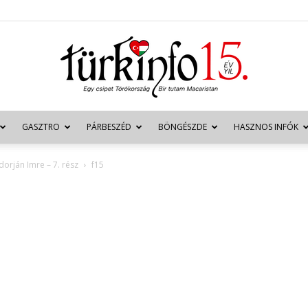
GASZTRO
PÁRBESZÉD
BÖNGÉSZDE
HASZNOS INFÓK
Türkinfo
orján Imre – 7. rész
f15