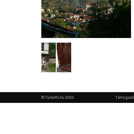
© Turkinfo.hu 2020
Támogasd a