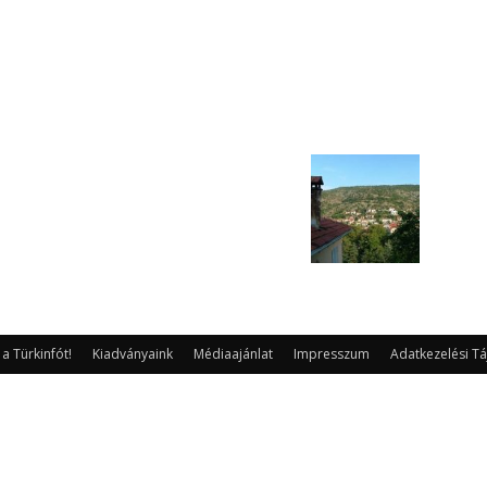
 Türkinfót!
Kiadványaink
Médiaajánlat
Impresszum
Adatkezelési Tá