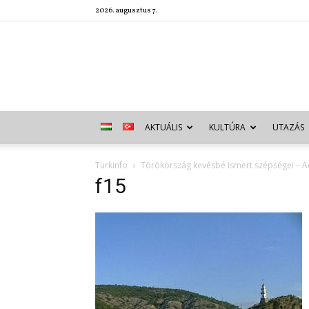
2026. augusztus 7.
AKTUÁLIS
KULTÚRA
UTAZÁS
Türkinfo
Törökország kevésbé ismert szépségei – Ad
f15