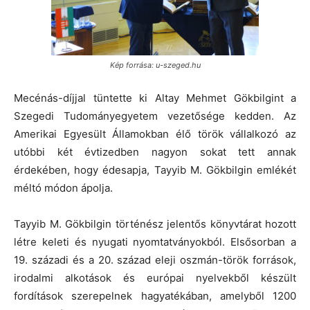
Kép forrása: u-szeged.hu
Mecénás-díjjal tüntette ki Altay Mehmet Gökbilgint a
Szegedi Tudományegyetem vezetősége kedden. Az
Amerikai Egyesült Államokban élő török vállalkozó az
utóbbi két évtizedben nagyon sokat tett annak
érdekében, hogy édesapja, Tayyib M. Gökbilgin emlékét
méltó módon ápolja.
Tayyib M. Gökbilgin történész jelentős könyvtárat hozott
létre keleti és nyugati nyomtatványokból. Elsősorban a
19. századi és a 20. század eleji oszmán-török források,
irodalmi alkotások és európai nyelvekből készült
fordítások szerepelnek hagyatékában, amelyből 1200