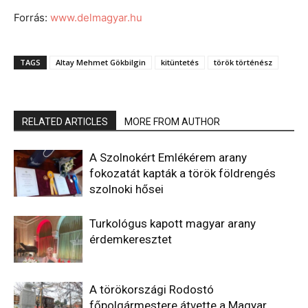
Forrás:
www.delmagyar.hu
TAGS
Altay Mehmet Gökbilgin
kitüntetés
török történész
RELATED ARTICLES
MORE FROM AUTHOR
A Szolnokért Emlékérem arany
fokozatát kapták a török földrengés
szolnoki hősei
Turkológus kapott magyar arany
érdemkeresztet
A törökországi Rodostó
főpolgármestere átvette a Magyar