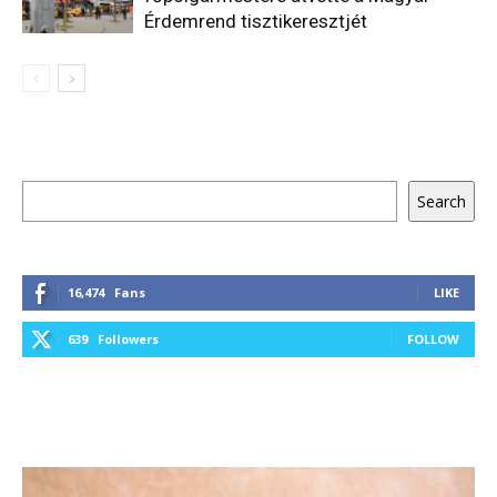
Érdemrend tisztikeresztjét
Keresés
Search
16,474
Fans
LIKE
639
Followers
FOLLOW