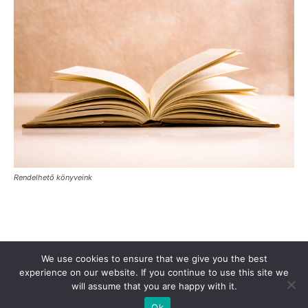
Rendelhető könyveink
Támogasd a Türkinfót!
Kiadványaink
Médiaajánlat
We use cookies to ensure that we give you the best
Impresszum
Adatkezelési Tájékoztató
ÁSZF
Alapítvány
experience on our website. If you continue to use this site we
will assume that you are happy with it.
Rólunk
Kapcsolat
Ok