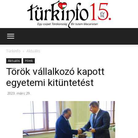
Türkinfo
Türkinfo
Aktuális
Aktuális
Hírek
Török vállalkozó kapott
egyetemi kitüntetést
2023. márc 29.