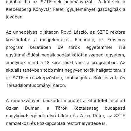
darabot fia az SZTE-nek adományozott. A kötetek a
Klebelsberg Könyvtár keleti gyűjteményét gazdagítják a
jövőben.
Az ünnepélyes díjátadón Rovó László, az SZTE rektora
köszöntötte a megjelenteket. Elmondta, az Erasmus
program keretében 69 török egyetemmel 118
együttműködési megállapodást kötött a szegedi egyetem,
amelynek mind a 12 kara részt vesz a programban. Az
aktuális tanévben több mint negyven török hallgató tanult
az SZTE-n részképzésben, többségük a Bölcsészet- és
Társadalomtudományi Karon.
A rendezvényen beszédet mondott a kitüntetett mellett
Özkan Duman, a Török Köztársaság budapesti
nagykövetségének első titkára és Zakar Péter, az SZTE
nemzetközi és közkapcsolati rektorhelyettese is.