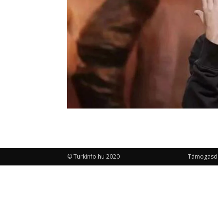
© Turkinfo.hu 2020
Támogasd a