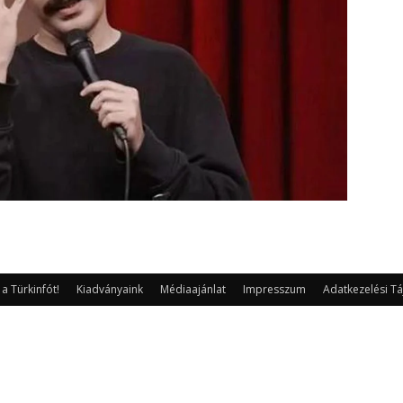
 Türkinfót!
Kiadványaink
Médiaajánlat
Impresszum
Adatkezelési Tá