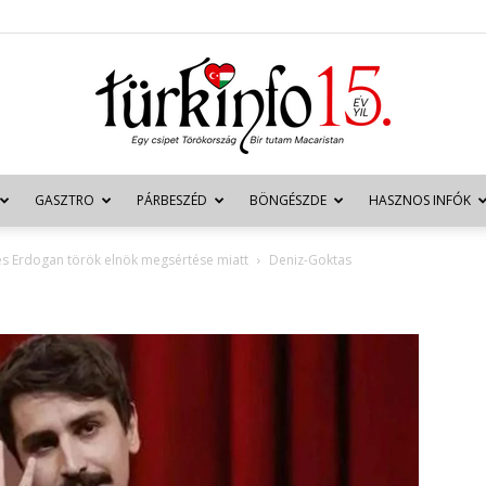
GASZTRO
PÁRBESZÉD
BÖNGÉSZDE
HASZNOS INFÓK
Türkinfo
 és Erdogan török elnök megsértése miatt
Deniz-Goktas