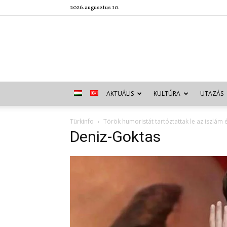
2026. augusztus 10.
AKTUÁLIS
KULTÚRA
UTAZÁS
Türkinfo
Török humoristát tartóztattak le az iszlám
Deniz-Goktas